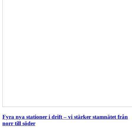
stamnätet
från
norr
till
söder
Fyra nya stationer i drift – vi stärker stamnätet från
norr till söder