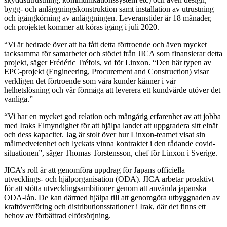
bygg- och anläggningskonstruktion samt installation av utrustning
och igångkörning av anläggningen. Leveranstider är 18 månader,
och projektet kommer att köras igång i juli 2020.
“Vi är hedrade över att ha fått detta förtroende och även mycket
tacksamma för samarbetet och stödet från JICA som finansierar detta
projekt, säger Frédéric Tréfois, vd för Linxon. “Den här typen av
EPC-projekt (Engineering, Procurement and Construction) visar
verkligen det förtroende som våra kunder känner i vår
helhetslösning och vår förmåga att leverera ett kundvärde utöver det
vanliga.”
“Vi har en mycket god relation och mångårig erfarenhet av att jobba
med Iraks Elmyndighet för att hjälpa landet att uppgradera sitt elnät
och dess kapacitet. Jag är stolt över hur Linxon-teamet visat sin
målmedvetenhet och lyckats vinna kontraktet i den rådande covid-
situationen”, säger Thomas Torstensson, chef för Linxon i Sverige.
JICA’s roll är att genomföra uppdrag för Japans officiella
utvecklings- och hjälporganisation (ODA). JICA arbetar proaktivt
för att stötta utvecklingsambitioner genom att använda japanska
ODA-lån. De kan därmed hjälpa till att genomgöra utbyggnaden av
kraftöverföring och distributionsstationer i Irak, där det finns ett
behov av förbättrad elförsörjning.