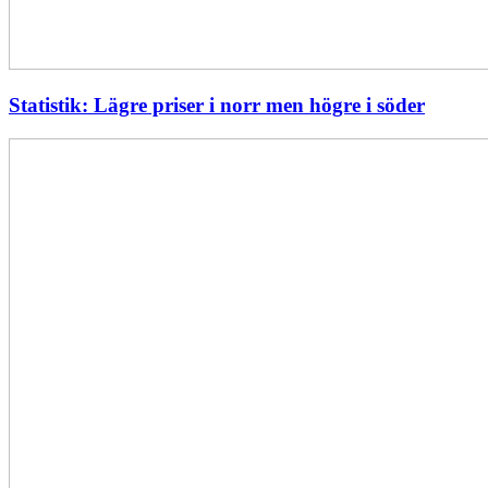
Statistik: Lägre priser i norr men högre i söder
Energimyndigheten
stärker
utvecklingen
av
framtidens
kärnkraft