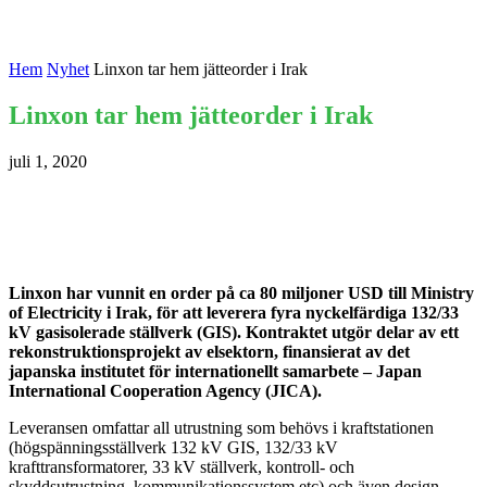
Hem
Nyhet
Linxon tar hem jätteorder i Irak
Linxon tar hem jätteorder i Irak
juli 1, 2020
Linxon har vunnit en order på ca 80 miljoner USD till Ministry
of Electricity i Irak, för att leverera fyra nyckelfärdiga 132/33
kV gasisolerade ställverk (GIS). Kontraktet utgör delar av ett
rekonstruktionsprojekt av elsektorn, finansierat av det
japanska institutet för internationellt samarbete – Japan
International Cooperation Agency (JICA).
Leveransen omfattar all utrustning som behövs i kraftstationen
(högspänningsställverk 132 kV GIS, 132/33 kV
krafttransformatorer, 33 kV ställverk, kontroll- och
skyddsutrustning, kommunikationssystem etc) och även design,