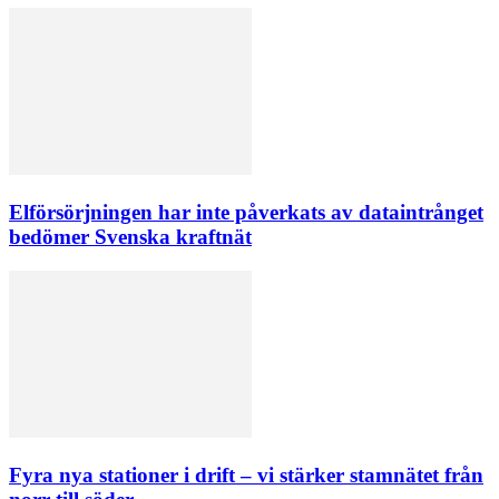
Elförsörjningen har inte påverkats av dataintrånget
bedömer Svenska kraftnät
Fyra nya stationer i drift – vi stärker stamnätet från