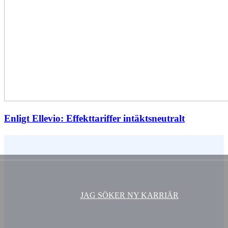
Enligt Ellevio: Effekttariffer intäktsneutralt
Vem är du ?
JAG SÖKER NY KARRIÄR