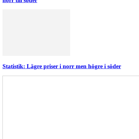
norr till söder
Statistik: Lägre priser i norr men högre i söder
Elförsörjningen
har
inte
påverkats
av
dataintrånget
bedömer
Svenska
kraftnät