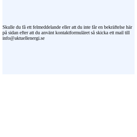
Jag vill prenumerera på ert nyhetsbrev
Skulle du få ett felmeddelande eller att du inte får en bekräftelse här
på sidan efter att du använt kontaktformuläret så skicka ett mail till
info@aktuellenergi.se