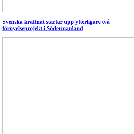
Svenska kraftnät startar upp ytterligare två
förnyelseprojekt i Södermanland
Enligt
Ellevio:
Effekttariffer
intäktsneutralt