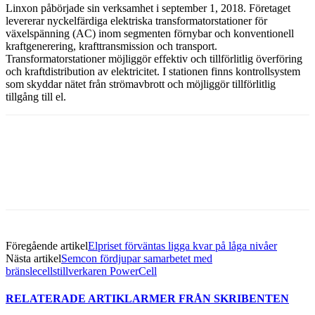
Linxon påbörjade sin verksamhet i september 1, 2018. Företaget
levererar nyckelfärdiga elektriska transformatorstationer för
växelspänning (AC) inom segmenten förnybar och konventionell
kraftgenerering, krafttransmission och transport.
Transformatorstationer möjliggör effektiv och tillförlitlig överföring
och kraftdistribution av elektricitet. I stationen finns kontrollsystem
som skyddar nätet från strömavbrott och möjliggör tillförlitlig
tillgång till el.
Facebook
Twitter
Linkedin
Email
Föregående artikel
Elpriset förväntas ligga kvar på låga nivåer
Nästa artikel
Semcon fördjupar samarbetet med
bränslecellstillverkaren PowerCell
RELATERADE ARTIKLAR
MER FRÅN SKRIBENTEN