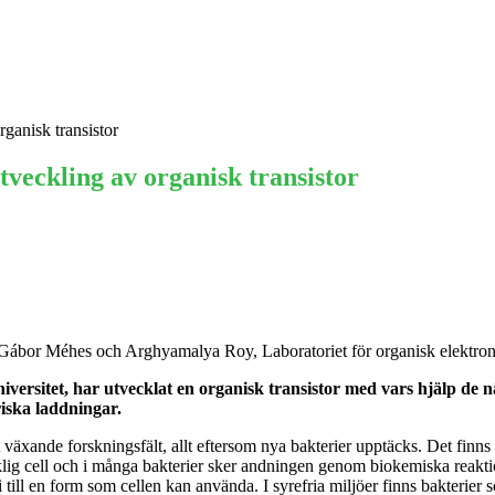
Ekonomi
Krönika
Våra Krönikörer
Anal
rganisk transistor
tveckling av organisk transistor
 Gábor Méhes och Arghyamalya Roy, Laboratoriet för organisk elektron
iversitet, har utvecklat en organisk transistor med vars hjälp de 
riska laddningar.
 växande forskningsfält, allt eftersom nya bakterier upptäcks. Det finns f
sklig cell och i många bakterier sker andningen genom biokemiska reakti
till en form som cellen kan använda. I syrefria miljöer finns bakterier s