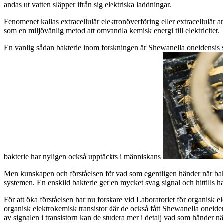
andas ut vatten släpper ifrån sig elektriska laddningar.
Fenomenet kallas extracellulär elektronöverföring eller extracellulär a
som en miljövänlig metod att omvandla kemisk energi till elektricitet.
En vanlig sådan bakterie inom forskningen är Shewanella oneidensis so
bakterie har nyligen också upptäckts i människans
Men kunskapen och förståelsen för vad som egentligen händer när bakte
systemen. En enskild bakterie ger en mycket svag signal och hittills h
För att öka förståelsen har nu forskare vid Laboratoriet för organisk 
organisk elektrokemisk transistor där de också fått Shewanella oneide
av signalen i transistorn kan de studera mer i detalj vad som händer när