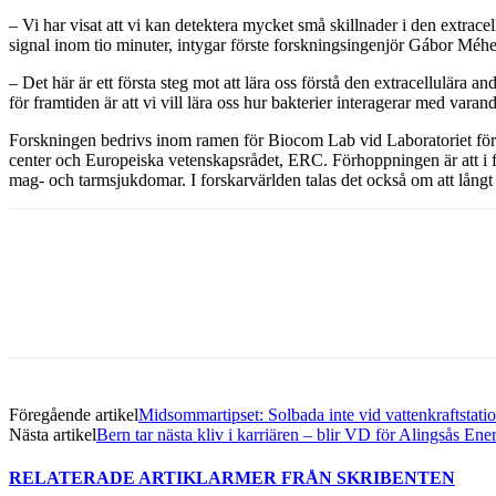
– Vi har visat att vi kan detektera mycket små skillnader i den extrace
signal inom tio minuter, intygar förste forskningsingenjör Gábor Méhes
– Det här är ett första steg mot att lära oss förstå den extracellulära 
för framtiden är att vi vill lära oss hur bakterier interagerar med 
Forskningen bedrivs inom ramen för Biocom Lab vid Laboratoriet för 
center och Europeiska vetenskapsrådet, ERC. Förhoppningen är att i 
mag- och tarmsjukdomar. I forskarvärlden talas det också om att långt i
Dela med sig
Facebook
Twitter
Linkedin
Email
Föregående artikel
Midsommartipset: Solbada inte vid vattenkraftstati
Nästa artikel
Bern tar nästa kliv i karriären – blir VD för Alingsås Ene
RELATERADE ARTIKLAR
MER FRÅN SKRIBENTEN