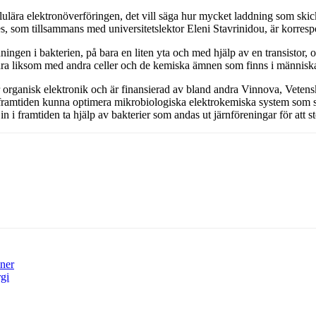
llulära elektronöverföringen, det vill säga hur mycket laddning som skick
, som tillsammans med universitetslektor Eleni Stavrinidou, är korrespon
andningen i bakterien, på bara en liten yta och med hjälp av en transistor
varandra liksom med andra celler och de kemiska ämnen som finns i männi
organisk elektronik och är finansierad av bland andra Vinnova, Vetensk
framtiden kunna optimera mikrobiologiska elektrokemiska system som skö
n i framtiden ta hjälp av bakterier som andas ut järnföreningar för att s
oner
rgi