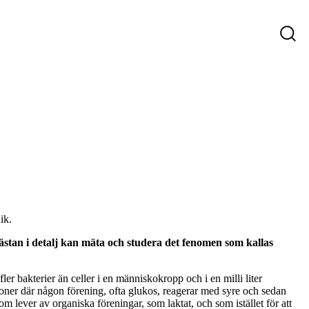
ys
Företag som söker personal
Sökande
ik.
nästan i detalj kan mäta och studera det fenomen som kallas
ler bakterier än celler i en människokropp och i en milli liter
oner där någon förening, ofta glukos, reagerar med syre och sedan
om lever av organiska föreningar, som laktat, och som istället för att