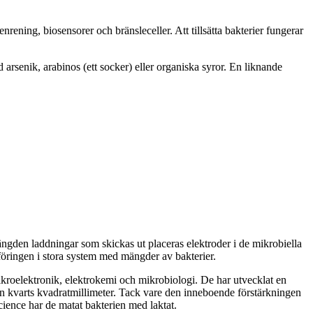
rening, biosensorer och bränsleceller. Att tillsätta bakterier fungerar
arsenik, arabinos (ett socker) eller organiska syror. En liknande
ängden laddningar som skickas ut placeras elektroder i de mikrobiella
rföringen i stora system med mängder av bakterier.
mikroelektronik, elektrokemi och mikrobiologi. De har utvecklat en
en kvarts kvadratmillimeter. Tack vare den inneboende förstärkningen
Science har de matat bakterien med laktat.