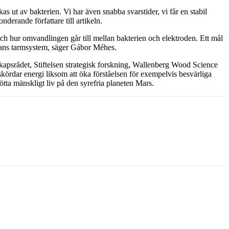
as ut av bakterien. Vi har även snabba svarstider, vi får en stabil
derande författare till artikeln.
, och hur omvandlingen går till mellan bakterien och elektroden. Ett mål
skans tarmsystem, säger Gábor Méhes.
apsrådet, Stiftelsen strategisk forskning, Wallenberg Wood Science
rdar energi liksom att öka förståelsen för exempelvis besvärliga
tötta mänskligt liv på den syrefria planeten Mars.