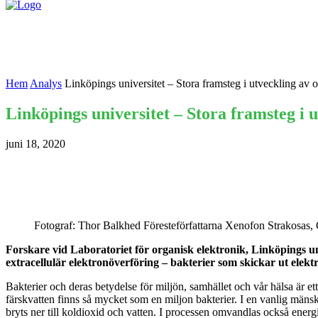
Nyheter
Kontakta oss
Hem
Analys
Linköpings universitet – Stora framsteg i utveckling av o
Linköpings universitet – Stora framsteg i u
juni 18, 2020
Fotograf: Thor Balkhed Föresteförfattarna Xenofon Strakosas,
Forskare vid Laboratoriet för organisk elektronik, Linköpings un
extracellulär elektronöverföring – bakterier som skickar ut elekt
Bakterier och deras betydelse för miljön, samhället och vår hälsa är ett
färskvatten finns så mycket som en miljon bakterier. I en vanlig män
bryts ner till koldioxid och vatten. I processen omvandlas också energi 