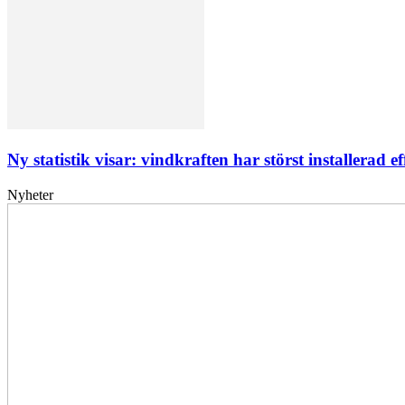
Ny statistik visar: vindkraften har störst installerad ef
Nyheter
Elförsörjningen
har
inte
påverkats
av
dataintrånget
bedömer
Svenska
kraftnät