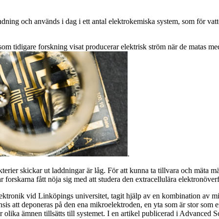
ndning och används i dag i ett antal elektrokemiska system, som för vatten
m tidigare forskning visat producerar elektrisk ström när de matas med 
.
rier skickar ut laddningar är låg. För att kunna ta tillvara och mäta m
ar forskarna fått nöja sig med att studera den extracellulära elektronöve
elektronik vid Linköpings universitet, tagit hjälp av en kombination av 
nsis att deponeras på den ena mikroelektroden, en yta som är stor som 
 olika ämnen tillsätts till systemet. I en artikel publicerad i Advanced 