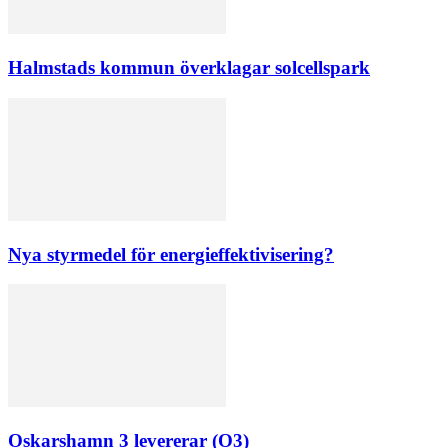
Halmstads kommun överklagar solcellspark
Nya styrmedel för energieffektivisering?
Oskarshamn 3 levererar (O3)