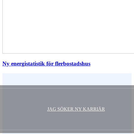
Ny energistatistik för flerbostadshus
Vem är du ?
JAG SÖKER NY KARRIÄR