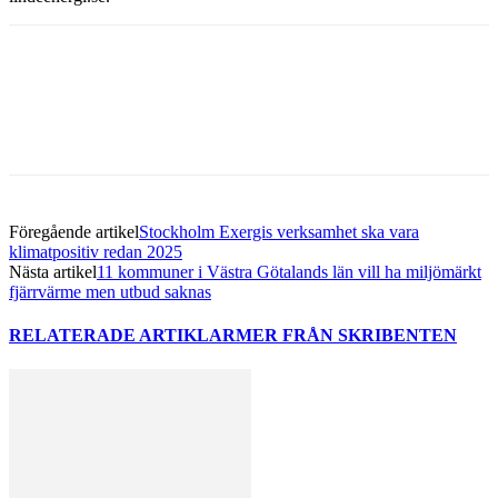
Facebook
Twitter
Linkedin
Email
Föregående artikel
Stockholm Exergis verksamhet ska vara
klimatpositiv redan 2025
Nästa artikel
11 kommuner i Västra Götalands län vill ha miljömärkt
fjärrvärme men utbud saknas
RELATERADE ARTIKLAR
MER FRÅN SKRIBENTEN