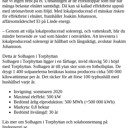
har vi ingen brist på el. Utmaningen är de effekttoppar som blir när
många belastar elnätet samtidigt. Då kan så kallad effektbrist uppstå
med strömavbrott som följd. Med lokalproducerad el minskar risken
för effektbrist i elnätet, framhåller Joakim Johansson,
affärsområdeschef El på Linde energi.
– Genom att välja lokalproducerad solenergi, och vattenkraft, blir du
mindre beroende av vad som händer i omvärlden. Att investera i
lokalproducerad solenergi är hållbart och långsiktigt, avslutar Joakim
Johansson.
Detta är Solhagen i Torphyttan
Solhagen i Torphyttan ligger i en fårhage, invid riksväg 50 i höjd
med Torphyttan. Solhagen är till ytan stor som en fotbollsplan. De
drygt 1 400 solpanelerna beräknas kunna producera cirka 500 000
kilowattimmar per år. Det räcker för att förse 100 typhushåll med
hushållsel varje år.
Invigning: sommaren 2020
Maximal eleffekt: 500 kW
Bedömd årlig elproduktion: 500 MWh (=500 000 kWh)
Markyta: 0,8 hektar
Bedömd livslängd: 30 år
Läs mer om Solhagen i Torphyttan och solabonnemang på
lindeenergi.se.