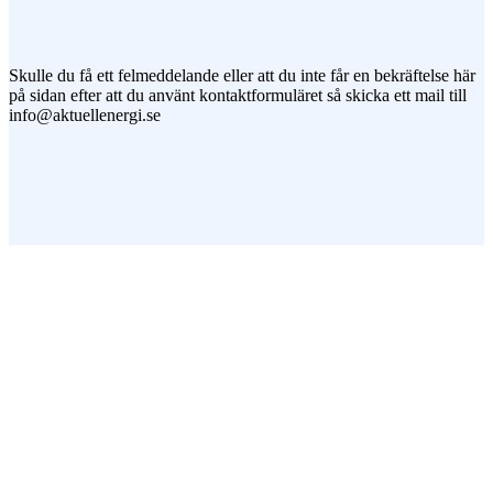
Jag vill prenumerera på ert nyhetsbrev
Skulle du få ett felmeddelande eller att du inte får en bekräftelse här
på sidan efter att du använt kontaktformuläret så skicka ett mail till
info@aktuellenergi.se