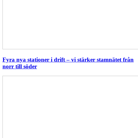
Fyra nya stationer i drift – vi stärker stamnätet från
norr till söder
Statistik:
Lägre
priser
i
norr
men
högre
i
söder