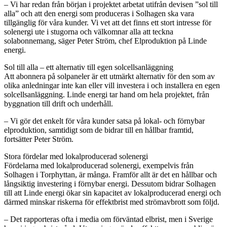
– Vi har redan från början i projektet arbetat utifrån devisen ”sol till
alla” och att den energi som produceras i Solhagen ska vara
tillgänglig för våra kunder. Vi vet att det finns ett stort intresse för
solenergi ute i stugorna och välkomnar alla att teckna
solabonnemang, säger Peter Ström, chef Elproduktion på Linde
energi.
Sol till alla – ett alternativ till egen solcellsanläggning
Att abonnera på solpaneler är ett utmärkt alternativ för den som av
olika anledningar inte kan eller vill investera i och installera en egen
solcellsanläggning. Linde energi tar hand om hela projektet, från
byggnation till drift och underhåll.
– Vi gör det enkelt för våra kunder satsa på lokal- och förnybar
elproduktion, samtidigt som de bidrar till en hållbar framtid,
fortsätter Peter Ström.
Stora fördelar med lokalproducerad solenergi
Fördelarna med lokalproducerad solenergi, exempelvis från
Solhagen i Torphyttan, är många. Framför allt är det en hållbar och
långsiktig investering i förnybar energi. Dessutom bidrar Solhagen
till att Linde energi ökar sin kapacitet av lokalproducerad energi och
därmed minskar riskerna för effektbrist med strömavbrott som följd.
– Det rapporteras ofta i media om förväntad elbrist, men i Sverige