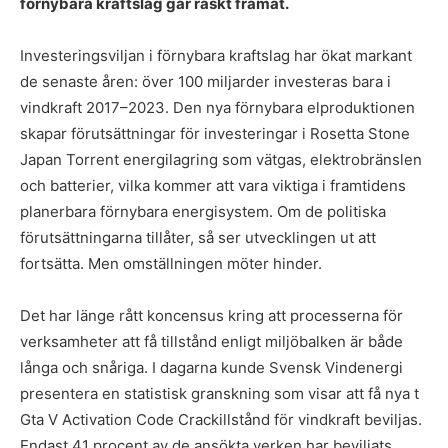
förnybara kraftslag går raskt framåt.
Investeringsviljan i förnybara kraftslag har ökat markant
de senaste åren: över 100 miljarder investeras bara i
vindkraft 2017–2023. Den nya förnybara elproduktionen
skapar förutsättningar för investeringar i
Rosetta Stone
Japan Torrent
energilagring som vätgas, elektrobränslen
och batterier, vilka kommer att vara viktiga i framtidens
planerbara förnybara energisystem. Om de politiska
förutsättningarna tillåter, så ser utvecklingen ut att
fortsätta. Men omställningen möter hinder.
Det har länge rått koncensus kring att processerna för
verksamheter att få tillstånd enligt miljöbalken är både
långa och snåriga. I dagarna kunde Svensk Vindenergi
presentera en statistisk granskning som visar att få nya t
Gta V Activation Code Crack
illstånd för vindkraft beviljas.
Endast 41 procent av de ansökta verken har beviljats