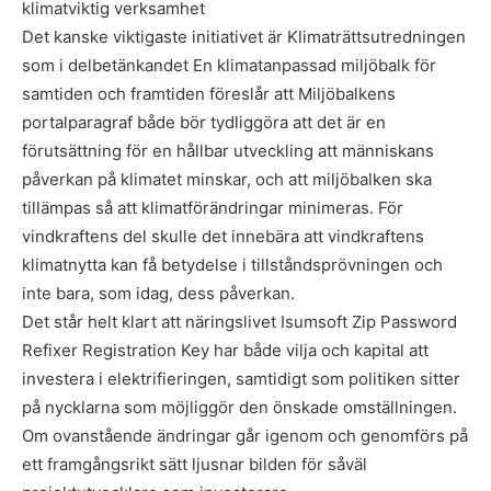
klimatviktig verksamhet
Det kanske viktigaste initiativet är Klimaträttsutredningen
som i delbetänkandet En klimatanpassad miljöbalk för
samtiden och framtiden föreslår att Miljöbalkens
portalparagraf både bör tydliggöra att det är en
förutsättning för en hållbar utveckling att människans
påverkan på klimatet minskar, och att miljöbalken ska
tillämpas så att klimatförändringar minimeras. För
vindkraftens del skulle det innebära att vindkraftens
klimatnytta kan få betydelse i tillståndsprövningen och
inte bara, som idag, dess påverkan.
Det står helt klart att näringslivet
Isumsoft Zip Password
Refixer Registration Key
har både vilja och kapital att
investera i elektrifieringen, samtidigt som politiken sitter
på nycklarna som möjliggör den önskade omställningen.
Om ovanstående ändringar går igenom och genomförs på
ett framgångsrikt sätt ljusnar bilden för såväl