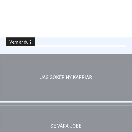
Ny energistatistik för flerbostadshus
Vem är du ?
JAG SÖKER NY KARRIÄR
SE VÅRA JOBB