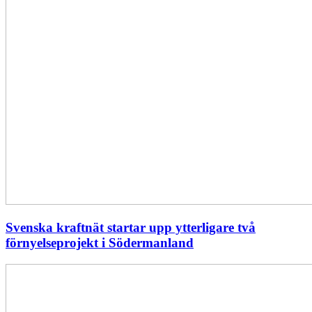
Svenska kraftnät startar upp ytterligare två
förnyelseprojekt i Södermanland
Enligt
Ellevio:
Effekttariffer
intäktsneutralt