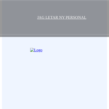
JAG LETAR NY PERSONAL
Ditt Namn (obligatorisk)
Epost (obligatorisk)