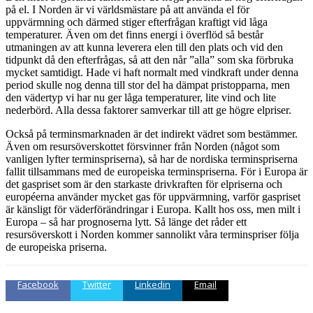
på el. I Norden är vi världsmästare på att använda el för
uppvärmning och därmed stiger efterfrågan kraftigt vid låga
temperaturer. Även om det finns energi i överflöd så består
utmaningen av att kunna leverera elen till den plats och vid den
tidpunkt då den efterfrågas, så att den når ”alla” som ska förbruka
mycket samtidigt. Hade vi haft normalt med vindkraft under denna
period skulle nog denna till stor del ha dämpat pristopparna, men
den vädertyp vi har nu ger låga temperaturer, lite vind och lite
nederbörd. Alla dessa faktorer samverkar till att ge högre elpriser.
Också på terminsmarknaden är det indirekt vädret som bestämmer.
Även om resursöverskottet försvinner från Norden (något som
vanligen lyfter terminspriserna), så har de nordiska terminspriserna
fallit tillsammans med de europeiska terminspriserna. För i Europa är
det gaspriset som är den starkaste drivkraften för elpriserna och
européerna använder mycket gas för uppvärmning, varför gaspriset
är känsligt för väderförändringar i Europa. Kallt hos oss, men milt i
Europa – så har prognoserna lytt. Så länge det råder ett
resursöverskott i Norden kommer sannolikt våra terminspriser följa
de europeiska priserna.
Facebook
Twitter
Linkedin
Email