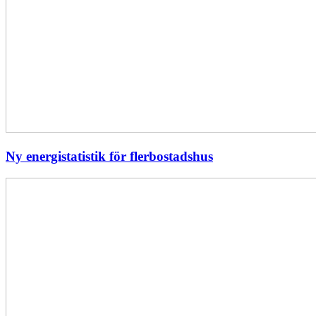
Ny energistatistik för flerbostadshus
Största
elavbrottet
i
Europa
–
EI
utreder