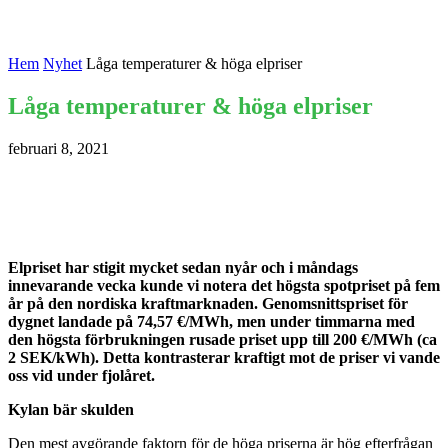
Hem
Nyhet
Låga temperaturer & höga elpriser
Låga temperaturer & höga elpriser
februari 8, 2021
Elpriset har stigit mycket sedan nyår och i måndags
innevarande vecka kunde vi notera det högsta spotpriset på fem
år på den nordiska kraftmarknaden. Genomsnittspriset för
dygnet landade på 74,57 €/MWh, men under timmarna med
den högsta förbrukningen rusade priset upp till 200 €/MWh (ca
2 SEK/kWh). Detta kontrasterar kraftigt mot de priser vi vande
oss vid under fjolåret.
Kylan bär skulden
Den mest avgörande faktorn för de höga priserna är hög efterfrågan