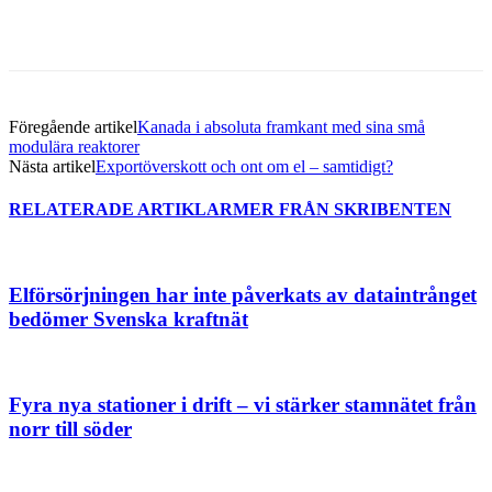
Föregående artikel
Kanada i absoluta framkant med sina små
modulära reaktorer
Nästa artikel
Exportöverskott och ont om el – samtidigt?
RELATERADE ARTIKLAR
MER FRÅN SKRIBENTEN
Elförsörjningen har inte påverkats av dataintrånget
bedömer Svenska kraftnät
Fyra nya stationer i drift – vi stärker stamnätet från
norr till söder