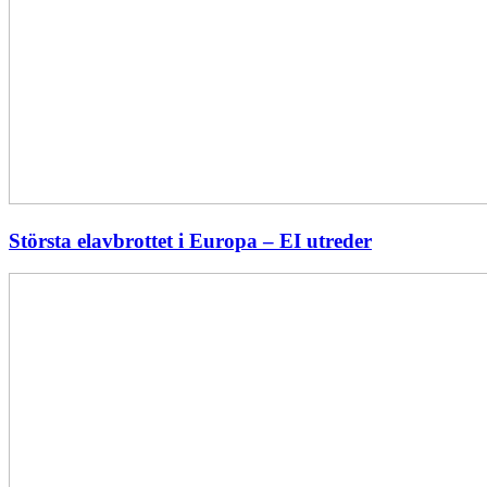
Största elavbrottet i Europa – EI utreder
Energiföretagen
ryter
ifrån:
Sverige
behöver
en
långsiktig
energipolitik