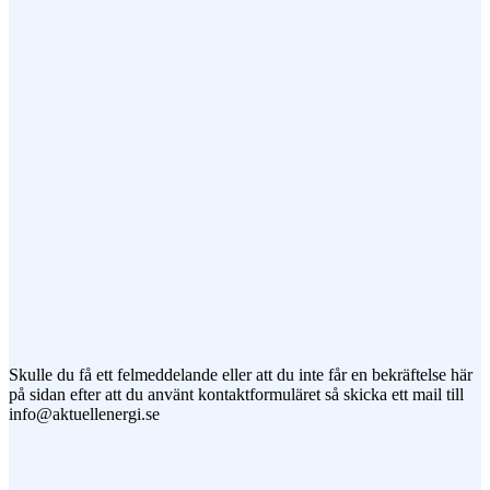
Ämne
Meddelande
Jag vill prenumerera på ert nyhetsbrev
Skulle du få ett felmeddelande eller att du inte får en bekräftelse här
på sidan efter att du använt kontaktformuläret så skicka ett mail till
info@aktuellenergi.se