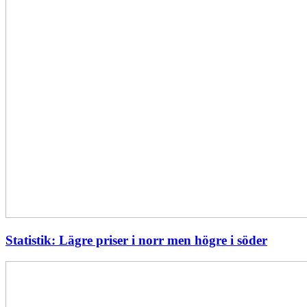
Statistik: Lägre priser i norr men högre i söder
Energimyndigheten
stärker
utvecklingen
av