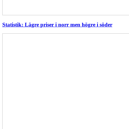
Statistik: Lägre priser i norr men högre i söder
Energimyndigheten
stärker
utvecklingen
av
framtidens
kärnkraft