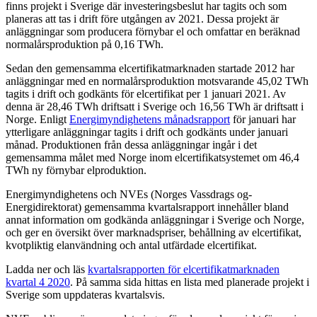
finns projekt i Sverige där investeringsbeslut har tagits och som
planeras att tas i drift före utgången av 2021. Dessa projekt är
anläggningar som producera förnybar el och omfattar en beräknad
normalårsproduktion på 0,16 TWh.
Sedan den gemensamma elcertifikatmarknaden startade 2012 har
anläggningar med en normalårsproduktion motsvarande 45,02 TWh
tagits i drift och godkänts för elcertifikat per 1 januari 2021. Av
denna är 28,46 TWh driftsatt i Sverige och 16,56 TWh är driftsatt i
Norge. Enligt
Energimyndighetens månadsrapport
för januari har
ytterligare anläggningar tagits i drift och godkänts under januari
månad. Produktionen från dessa anläggningar ingår i det
gemensamma målet med Norge inom elcertifikatsystemet om 46,4
TWh ny förnybar elproduktion.
Energimyndighetens och NVEs (Norges Vassdrags og-
Energidirektorat) gemensamma kvartalsrapport innehåller bland
annat information om godkända anläggningar i Sverige och Norge,
och ger en översikt över marknadspriser, behållning av elcertifikat,
kvotpliktig elanvändning och antal utfärdade elcertifikat.
Ladda ner och läs
kvartalsrapporten för elcertifikatmarknaden
kvartal 4 2020
. På samma sida hittas en lista med planerade projekt i
Sverige som uppdateras kvartalsvis.