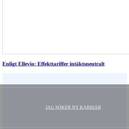
Enligt Ellevio: Effekttariffer intäktsneutralt
Vem är du ?
JAG SÖKER NY KARRIÄR