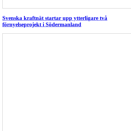
Svenska kraftnät startar upp ytterligare två
förnyelseprojekt i Södermanland
Enligt
Ellevio:
Effekttariffer
intäktsneutralt