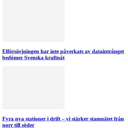
Elförsörjningen har inte påverkats av dataintrånget
bedömer Svenska kraftnät
Fyra nya stationer i drift – vi stärker stamnätet från
norr till söder