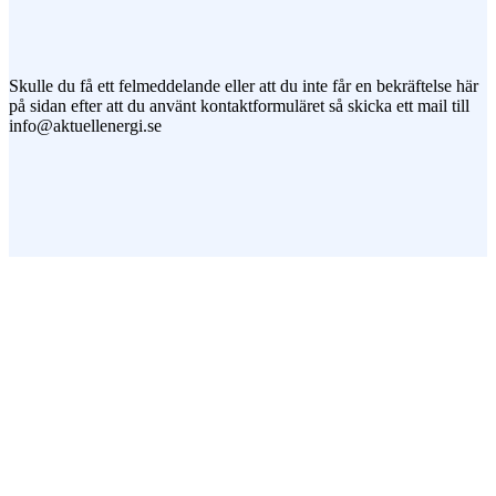
Jag vill prenumerera på ert nyhetsbrev
Skulle du få ett felmeddelande eller att du inte får en bekräftelse här
på sidan efter att du använt kontaktformuläret så skicka ett mail till
info@aktuellenergi.se