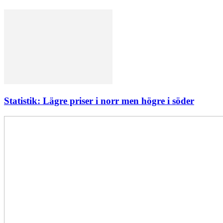
Statistik: Lägre priser i norr men högre i söder
Elförsörjningen
har
inte
påverkats
av
dataintrånget
bedömer
Svenska
kraftnät