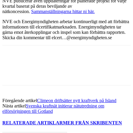
NVE publicerar även uppdateringar för planerade projekt för varje
kvartal baserat på deras beviljande av
nätkoncession.
Sammanställningarna hittar ni här.
NVE och Energimyndigheten arbetar kontinuerligt med att förbättra
informationen till elcertifikatmarknaden. Energimyndigheten tar
gärna emot återkopplingar och inspel som kan förbättra rapporten.
Skicka din kommentar till
elcert…@energimyndigheten.se
Facebook
Twitter
Linkedin
Email
Föregående artikel
Climeon driftsätter nytt kraftverk på Island
Nästa artikel
Svenska kraftnät initierar nätutredning om
elförsörjningen till Gotland
RELATERADE ARTIKLAR
MER FRÅN SKRIBENTEN