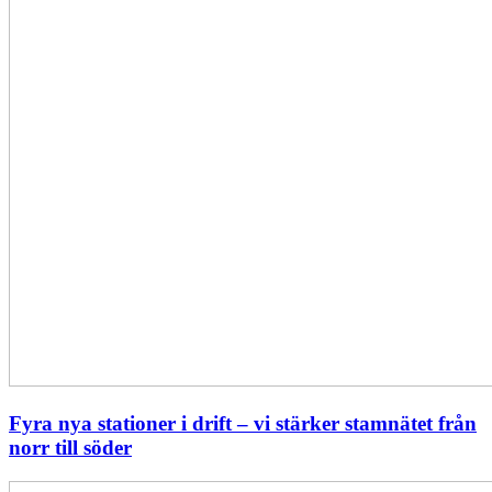
från
norr
till
söder
Fyra nya stationer i drift – vi stärker stamnätet från
norr till söder
Statistik: