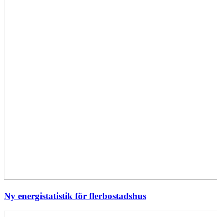
Ny energistatistik för flerbostadshus
Största