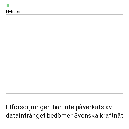
Nyheter
Elförsörjningen
har
inte
påverkats
av
dataintrånget
bedömer
Svenska
kraftnät
Elförsörjningen har inte påverkats av
dataintrånget bedömer Svenska kraftnät
Fyra