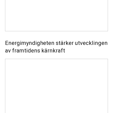
Energimyndigheten stärker utvecklingen
av framtidens kärnkraft
Ny
energistatistik
för
flerbostadshus