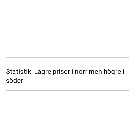
norr
men
högre
i
söder
Statistik: Lägre priser i norr men högre i
söder
Energimyndigheten
stärker
utvecklingen
av
framtidens
kärnkraft