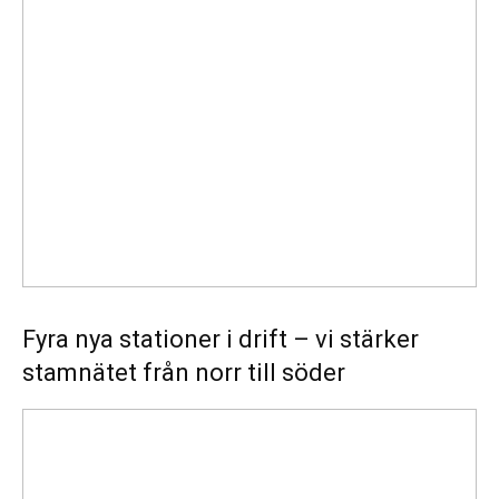
nya
stationer
i
drift
–
vi
stärker
stamnätet
från
norr
till
söder
Fyra nya stationer i drift – vi stärker
stamnätet från norr till söder
Statistik:
Lägre
priser
i