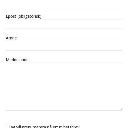
Epost (obligatorisk)
Ämne
Meddelande
Jag vill prenumerera på ert nyhetsbrev