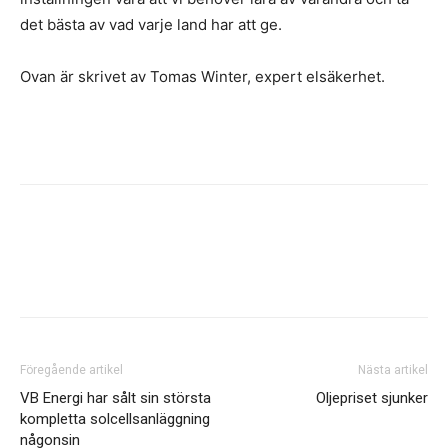
det bästa av vad varje land har att ge.
Ovan är skrivet av Tomas Winter, expert elsäkerhet.
Facebook
Twitter
Linkedin
Email
Föregående artikel
Nästa artikel
VB Energi har sålt sin största
Oljepriset sjunker
kompletta solcellsanläggning
någonsin