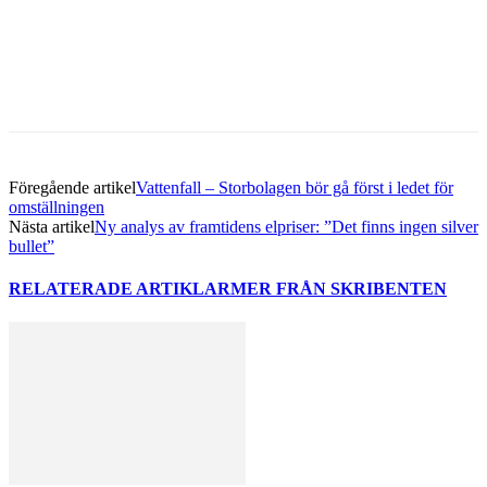
Facebook
Twitter
Linkedin
Email
Föregående artikel
Vattenfall – Storbolagen bör gå först i ledet för
omställningen
Nästa artikel
Ny analys av framtidens elpriser: ”Det finns ingen silver
bullet”
RELATERADE ARTIKLAR
MER FRÅN SKRIBENTEN