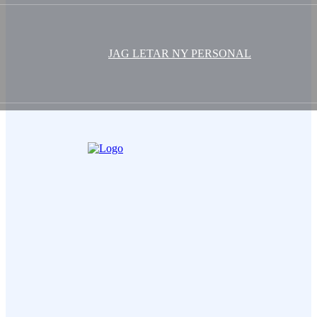
JAG LETAR NY PERSONAL
Ditt Namn (obligatorisk)
Epost (obligatorisk)