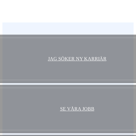
Ny energistatistik för flerbostadshus
Vem är du ?
JAG SÖKER NY KARRIÄR
SE VÅRA JOBB