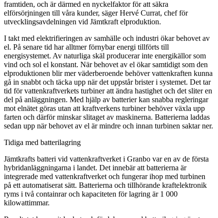
framtiden, och är därmed en nyckelfaktor för att säkra
elförsörjningen till våra kunder, säger Hervé Currat, chef för
utvecklingsavdelningen vid Jämtkraft elproduktion.
I takt med elektrifieringen av samhälle och industri ökar behovet av
el. På senare tid har alltmer förnybar energi tillförts till
energisystemet. Av naturliga skäl producerar inte energikällor som
vind och sol el konstant. När behovet av el ökar samtidigt som den
elproduktionen blir mer väderberoende behöver vattenkraften kunna
gå in snabbt och täcka upp när det uppstår brister i systemet. Det tar
tid för vattenkraftverkets turbiner att ändra hastighet och det sliter en
del på anläggningen. Med hjälp av batterier kan snabba regleringar
mot elnätet göras utan att kraftverkens turbiner behöver växla upp
farten och därför minskar slitaget av maskinerna. Batterierna laddas
sedan upp när behovet av el är mindre och innan turbinen saktar ner.
Tidiga med batterilagring
Jämtkrafts batteri vid vattenkraftverket i Granbo var en av de första
hybridanläggningarna i landet. Det innebär att batterierna är
integrerade med vattenkraftverket och fungerar ihop med turbinen
på ett automatiserat sätt. Batterierna och tillhörande kraftelektronik
ryms i två containrar och kapaciteten för lagring är 1 000
kilowattimmar.