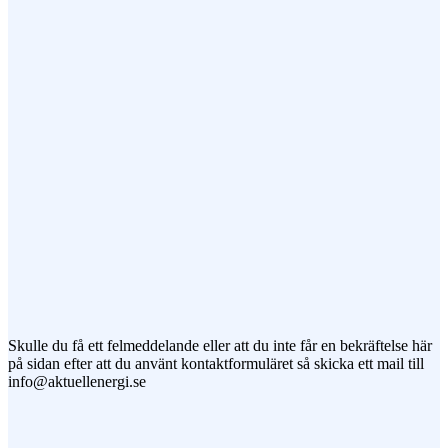
Ämne
Meddelande
Jag vill prenumerera på ert nyhetsbrev
Skulle du få ett felmeddelande eller att du inte får en bekräftelse här
på sidan efter att du använt kontaktformuläret så skicka ett mail till
info@aktuellenergi.se