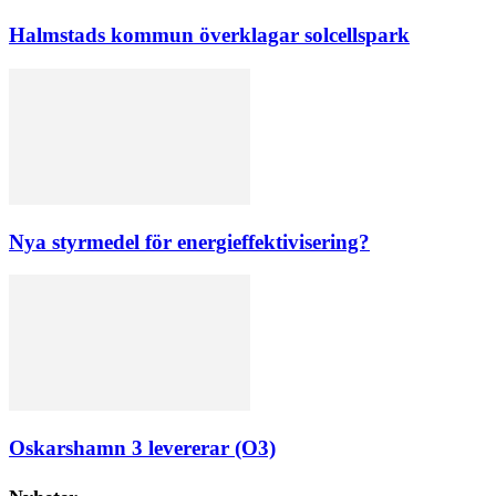
Halmstads kommun överklagar solcellspark
Nya styrmedel för energieffektivisering?
Oskarshamn 3 levererar (O3)