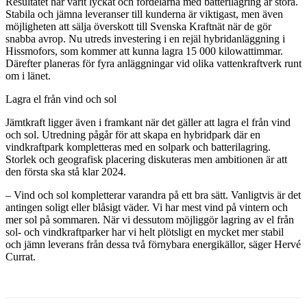
Resultatet har varit lyckat och fördelarna med batterilagring är stora.
Stabila och jämna leveranser till kunderna är viktigast, men även
möjligheten att sälja överskott till Svenska Kraftnät när de gör
snabba avrop. Nu utreds investering i en rejäl hybridanläggning i
Hissmofors, som kommer att kunna lagra 15 000 kilowattimmar.
Därefter planeras för fyra anläggningar vid olika vattenkraftverk runt
om i länet.
Lagra el från vind och sol
Jämtkraft ligger även i framkant när det gäller att lagra el från vind
och sol. Utredning pågår för att skapa en hybridpark där en
vindkraftpark kompletteras med en solpark och batterilagring.
Storlek och geografisk placering diskuteras men ambitionen är att
den första ska stå klar 2024.
– Vind och sol kompletterar varandra på ett bra sätt. Vanligtvis är det
antingen soligt eller blåsigt väder. Vi har mest vind på vintern och
mer sol på sommaren. När vi dessutom möjliggör lagring av el från
sol- och vindkraftparker har vi helt plötsligt en mycket mer stabil
och jämn leverans från dessa två förnybara energikällor, säger Hervé
Currat.