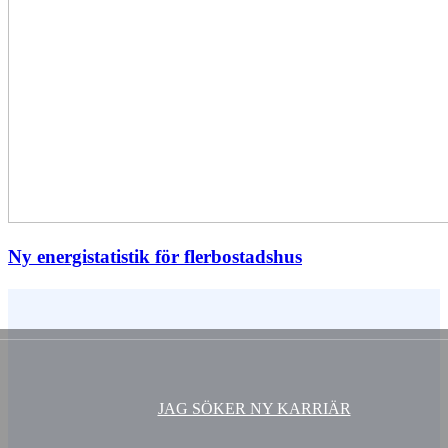
Ny energistatistik för flerbostadshus
Vem är du ?
JAG SÖKER NY KARRIÄR