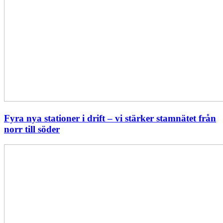
Fyra nya stationer i drift – vi stärker stamnätet från
norr till söder
Statistik:
Lägre
priser
i
norr
men
högre
i
söder