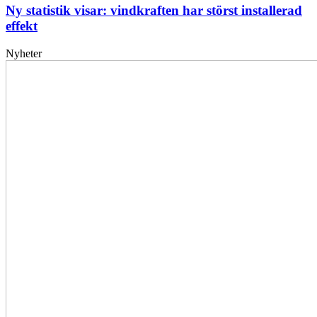
Ny statistik visar: vindkraften har störst installerad
effekt
Nyheter
Elförsörjningen
har
inte
påverkats
av
dataintrånget
bedömer
Svenska
kraftnät