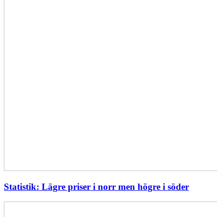
Statistik: Lägre priser i norr men högre i söder
Energimyndigheten
stärker