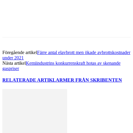
Facebook
Twitter
Linkedin
Email
Föregående artikel
Färre antal elavbrott men ökade avbrottskostnader
under 2021
Nästa artikel
Kemiindustrins konkurrenskraft hotas av skenande
gaspriser
RELATERADE ARTIKLAR
MER FRÅN SKRIBENTEN