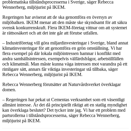
problematiska tillståndsprocesserna i Sverige, säger Rebecca
Wennerberg, miljöjurist på IKEM.
Regeringen har aviserat att de ska genomföra en översyn av
miljöbalken. IKEM menar att den måste ske skyndsamt för att säkra
svensk konkurrenskraft. Flera IKEM-företag vittnar om att systemet
är rättsosäkert och att det inte går att förutse utfallen.
– Industriföretag vill göra miljardinvesteringar i Sverige, bland annat
klimatinvesteringar för att genomföra en grön omställning. Vi har
flera exempel på där lokala miljöintressen hamnar i konflikt med
andra samhällsintressen, exempelvis välfärdsfrågor, arbetstillfällen
och klimatmål. Man måste kunna väga intressen mot varandra på ett
rimligare sätt, annars får viktiga investeringar stå tillbaka, säger
Rebecca Wennerberg, miljöjurist på IKEM.
Rebecca Wennerberg förutsätter att Naturvårdsverket överklagar
domen.
– Regeringen har pekat ut Cementas verksamhet som ett väsentligt
allmänt intresse. Är det då principiellt riktigt att en statlig myndighet
kan överklaga beslutet? Det tycker inte jag. Vi har ett problem med
partsrollerna i tillståndsprocesserna, säger Rebecca Wennerberg,
miljöjurist på IKEM.