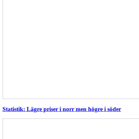
Statistik: Lägre priser i norr men högre i söder
Energimyndigheten
stärker
utvecklingen
av