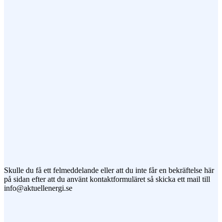
Ämne
Meddelande
Jag vill prenumerera på ert nyhetsbrev
Skulle du få ett felmeddelande eller att du inte får en bekräftelse här
på sidan efter att du använt kontaktformuläret så skicka ett mail till
info@aktuellenergi.se