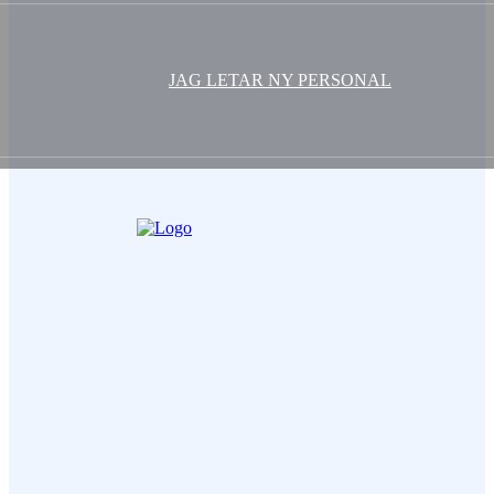
JAG LETAR NY PERSONAL
Ditt Namn (obligatorisk)
Epost (obligatorisk)