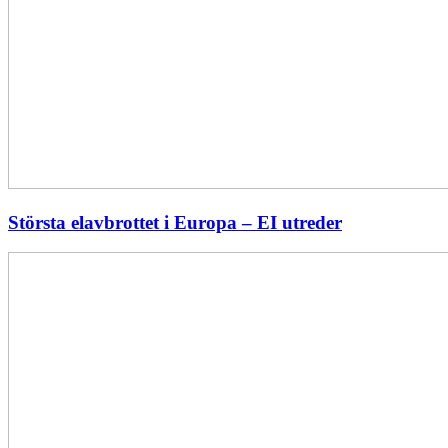
Största elavbrottet i Europa – EI utreder
Energiföretagen
ryter
ifrån:
Sverige
behöver
en
långsiktig
energipolitik