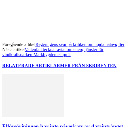
Föregående artikel
Regeringens svar på kritiken om höjda nätavgifter
Nästa artikel
Vattenfall tecknar avtal om energitjänster för
vindkraftsparken Markbygden etapp 2
RELATERADE ARTIKLAR
MER FRÅN SKRIBENTEN
Elförsörjningen har inte påverkats av dataintrånget