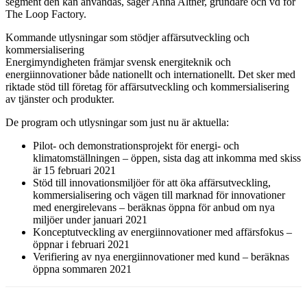
segment den kan användas, säger Anna Altner, grundare och vd för
The Loop Factory.
Kommande utlysningar som stödjer affärsutveckling och
kommersialisering
Energimyndigheten främjar svensk energiteknik och
energiinnovationer både nationellt och internationellt. Det sker med
riktade stöd till företag för affärsutveckling och kommersialisering
av tjänster och produkter.
De program och utlysningar som just nu är aktuella:
Pilot- och demonstrationsprojekt för energi- och
klimatomställningen – öppen, sista dag att inkomma med skiss
är 15 februari 2021
Stöd till innovationsmiljöer för att öka affärsutveckling,
kommersialisering och vägen till marknad för innovationer
med energirelevans – beräknas öppna för anbud om nya
miljöer under januari 2021
Konceptutveckling av energiinnovationer med affärsfokus –
öppnar i februari 2021
Verifiering av nya energiinnovationer med kund – beräknas
öppna sommaren 2021
Facebook
Twitter
Linkedin
Email