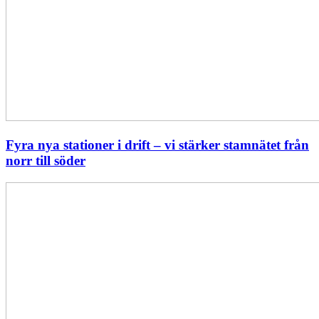
Fyra nya stationer i drift – vi stärker stamnätet från
norr till söder
Statistik:
Lägre
priser
i
norr
men
högre
i
söder