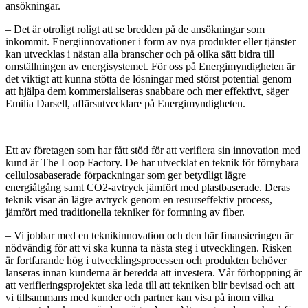
ansökningar.
– Det är otroligt roligt att se bredden på de ansökningar som
inkommit. Energiinnovationer i form av nya produkter eller tjänster
kan utvecklas i nästan alla branscher och på olika sätt bidra till
omställningen av energisystemet. För oss på Energimyndigheten är
det viktigt att kunna stötta de lösningar med störst potential genom
att hjälpa dem kommersialiseras snabbare och mer effektivt, säger
Emilia Darsell, affärsutvecklare på Energimyndigheten.
Ett av företagen som har fått stöd för att verifiera sin innovation med
kund är The Loop Factory. De har utvecklat en teknik för förnybara
cellulosabaserade förpackningar som ger betydligt lägre
energiåtgång samt CO2-avtryck jämfört med plastbaserade. Deras
teknik visar än lägre avtryck genom en resurseffektiv process,
jämfört med traditionella tekniker för formning av fiber.
– Vi jobbar med en teknikinnovation och den här finansieringen är
nödvändig för att vi ska kunna ta nästa steg i utvecklingen. Risken
är fortfarande hög i utvecklingsprocessen och produkten behöver
lanseras innan kunderna är beredda att investera. Vår förhoppning är
att verifieringsprojektet ska leda till att tekniken blir bevisad och att
vi tillsammans med kunder och partner kan visa på inom vilka