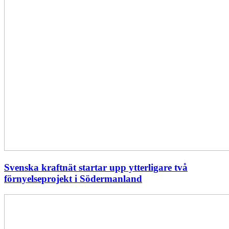
Svenska kraftnät startar upp ytterligare två
förnyelseprojekt i Södermanland
Enligt
Ellevio:
Effekttariffer
intäktsneutralt