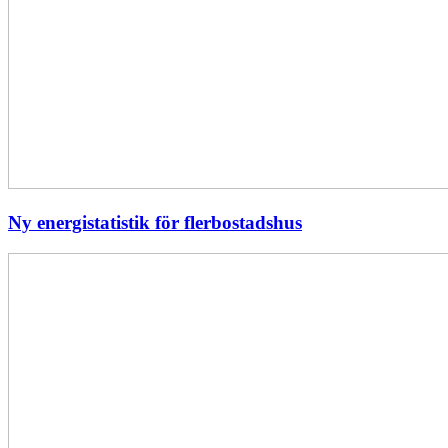
Ny energistatistik för flerbostadshus
Största
elavbrottet
i
Europa
–
EI
utreder