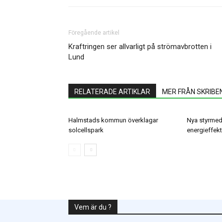
Föregående artikel
Kraftringen ser allvarligt på strömavbrotten i
Lund
RELATERADE ARTIKLAR
MER FRÅN SKRIBE
Halmstads kommun överklagar
Nya styrmed
solcellspark
energieffekt
Vem är du ?