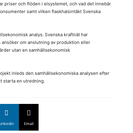
u
 priser och flöden i elsystemet, och vad det innebär
a
onsumenter samt vilken flaskhalsintäkt Svenska
f
k
ällsekonomisk analys. Svenska kraftnät har
on ansöker om anslutning av produktion eller
gärder utan en samhällsekonomisk
E
u
projekt inleds den samhällsekonomiska analysen efter
N
tt starta en utredning.
en
f
f
Linkedin
Email