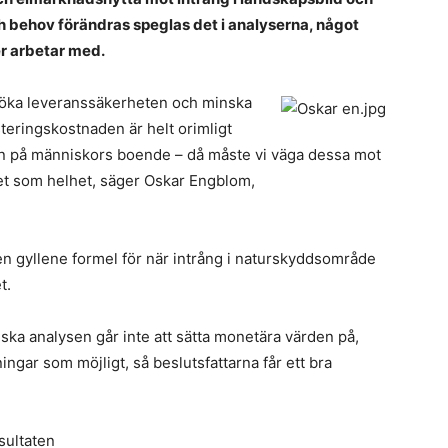
a
 behov förändras speglas det i analyserna, något
d
r arbetar med.
b
S
le öka leveranssäkerheten och
minska
k
teringskostnaden är helt orimligt
E
an på människors boende – då måste vi väga dessa mot
d
llet som helhet, säger Oskar Engblom,
k
F
gen gyllene formel för när intrång i naturskyddsområde
n
t.
s
i
ska analysen går inte att sätta monetära värden på,
dr
ingar som möjligt, så beslutsfattarna får ett bra
–
vi
s
s
sultaten