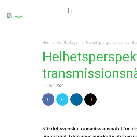
Nyheter
Kontakta oss
Hem
Kraftbolagen
Helhetsperspektiv och samhäl
Helhetsperspekt
transmissionsn
mars 1, 2021
När det svenska transmissionsnätet för el
underlaget. I den vägs minskade utsläpp o