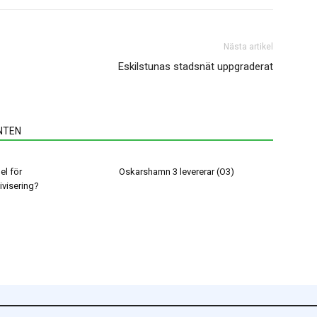
N
Nästa artikel
Eskilstunas stadsnät uppgraderat
NTEN
el för
Oskarshamn 3 levererar (O3)
ivisering?