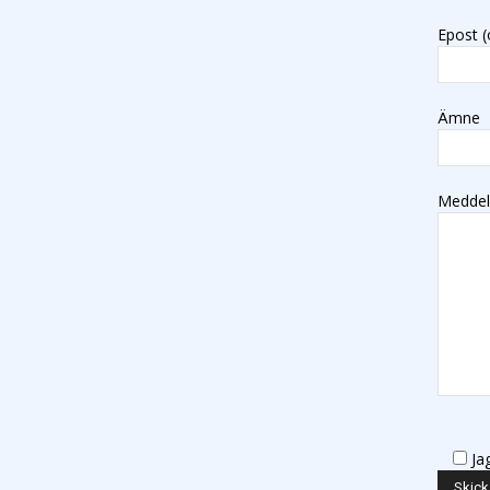
Epost (
Ämne
Medde
Ja