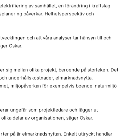
f
ektrifiering av samhället, en förändring i kraftslag
F
n
rsplanering påverkar. Helhetsperspektiv och
s
til
s
St
sutvecklingen och att våra analyser tar hänsyn till och
L
pr
äger Oskar.
i
n
m
jer sig mellan olika projekt, beroende på storleken. Det
h
 och underhållskostnader, elmarknadsnytta,
i
systemet, miljöpåverkan för exempelvis boende, naturmiljö
s
S
i
erar ungefär som projektledare och lägger ut
 olika delar av organisationen, säger Oskar.
E
s
ter på är elmarknadsnyttan. Enkelt uttryckt handlar