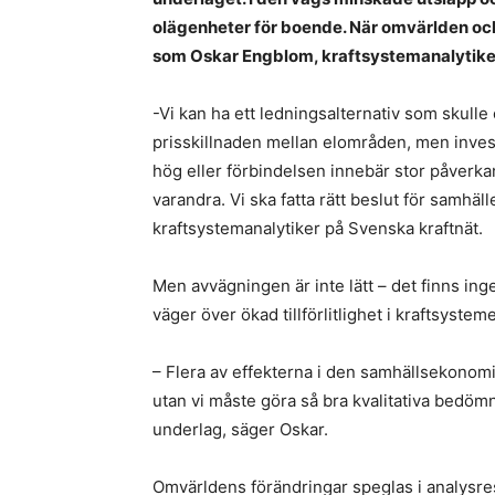
olägenheter för boende. När omvärlden och
som Oskar Engblom, kraftsystemanalytike
-Vi kan ha ett ledningsalternativ som skul
prisskillnaden mellan elområden, men inves
hög eller förbindelsen innebär stor påverk
varandra. Vi ska fatta rätt beslut för samhä
kraftsystemanalytiker på Svenska kraftnät.
Men avvägningen är inte lätt – det finns in
väger över ökad tillförlitlighet i kraftsysteme
– Flera av effekterna i den samhällsekonomi
utan vi måste göra så bra kvalitativa bedömn
underlag, säger Oskar.
Omvärldens förändringar speglas i analysre