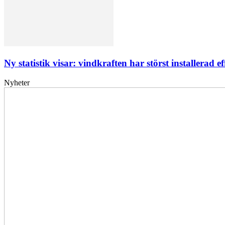
Ny statistik visar: vindkraften har störst installerad ef
Nyheter
Elförsörjningen
har
inte
påverkats
av
dataintrånget
bedömer
Svenska
kraftnät