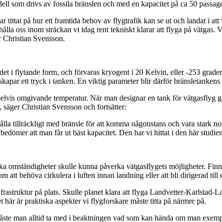
ell som drivs av fossila bränslen och med en kapacitet på ca 50 passa
tittat på hur ett framtida behov av flygtrafik kan se ut och landat i att 
lla oss inom sträckan vi idag rent tekniskt klarar att flyga på vätgas.
 Christian Svensson.
det i flytande form, och förvaras kryogent i 20 Kelvin, eller -253 grade
 skapar ett tryck i tanken. En viktig parameter blir därför bränsletankens
elvis omgivande temperatur. När man designar en tank för vätgasflyg gäll
, säger Christian Svensson och fortsätter:
 tillräckligt med bränsle för att komma någonstans och vara stark nog kl
dömer att man får ut bäst kapacitet. Den har vi hittat i den här studien
ka omständigheter skulle kunna påverka vätgasflygets möjligheter. Finns 
m att behöva cirkulera i luften innan landning eller att bli dirigerad til
frastruktur på plats. Skulle planet klara att flyga Landvetter-Karlstad-La
t här är praktiska aspekter vi flygforskare måste titta på närmre på.
måste man alltid ta med i beaktningen vad som kan hända om man exempelv