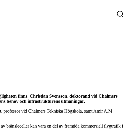
ys
Företag som söker personal
Sökande
ligheten finns. Christian Svensson, doktorand vid Chalmers
ens behov och infrastrukturens utmaningar.
edt, professor vid Chalmers Tekniska Högskola, samt Amir A.M
 av bränsleceller kan vara en del av framtida kommersiell flygtrafik i