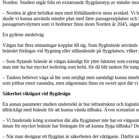
Norden. Studien utgår från en existerande flygplanstyp av mindre mod
– Norden är glest befolkat men med förhållandevis stora avstånd. Vi har 
skulle vi kunna använda mindre plan med färre passagerarplatser och hå
passagerarvolymen som vi bedömer finns inom Norden år 2045, säger
En gyllene medelväg
Vätgas har flera utmaningar kopplat till sig. Som flygbränsle används 
bränslet förångas vid flygning eller stillastående på flygplatsen, vilket
– Som flytande bränsle är vätgas känsligt för yttre faktorer som exemp
man inte ha hur mycket isolering som helst, för då blir tanken för tung
– Tanken behöver väga så lite som möjligt men samtidigt kunna innehålla
som jobbar emot varandra, men någonstans finns en sweet spot där vi be
Säkerhet viktigast vid flygdesign
En annan parameter studien undersökt är hur infrastruktur och logistis
tillräckligt med bränsle för att kunna vända tillbaka. Även scenarion so
– Vi funderade kring scenarion där alla flygplatser inte har en vätgasin
innan för mycket bränsle har förångats för att kunna flyga tillbaka? De
– När man designar ett flygplan är säkerheten det viktigaste. Därför 