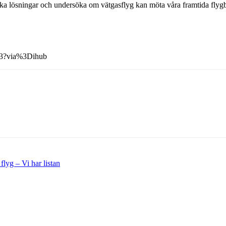
ekniska lösningar och undersöka om vätgasflyg kan möta våra framtida fly
243?via%3Dihub
 flyg – Vi har listan