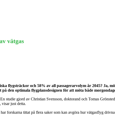
Ekonomi
Krönika
Våra Krönikörer
Anal
av vätgas
ska flygsträckor och 58% av all passagerarvolym år 2045? Ja, möj
at på den optimala flygplansdesignen för att möta både morgondag
ik. En studie gjord av Christian Svensson, doktorand och Tomas Grönst
visar just detta.
har forskarna tittat på flera saker som kan avgöra hur vätgasflyg drivna