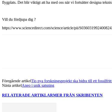
flygplats. Det blir viktigt att ha med oss när vi fortsätter designa t
Vill du fördjupa dig ?
https://www.sciencedirect.com/science/article/pii/S0360319924008
Dela med sig
Facebook
Twitter
Linkedin
Email
Föregående artikel
Tio nya forskningsprojekt ska bidra till ett fossilfritt
Nästa artikel
Aneo i unik satsning
RELATERADE ARTIKLAR
MER FRÅN SKRIBENTEN