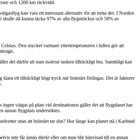
gerare och 1200 km räckvidd.
vätgasflyg kan vara ett intressant alternativ för att möta det. I Norden
 Vi skulle då kunna täcka 97% av alla flygsträckor och 58% av
r Celsius. Den mycket varmare yttertemperaturen i luften gör att
 design.
er det därför att man isolerar tanken tillräckligt bra. Samtidigt kan
ara ett tillräckligt högt tryck när bränslet förångas. Det är faktorer
.
ingen vätgas på plats vid destinationen gäller det att flygplanet har
l en annan flygplats undersöktes.
ndvetter utan att bränslet tar slut? Hur länge kan planet stå i Karlstad
is inte får landa direkt eller om man blir hänvisad till en annan