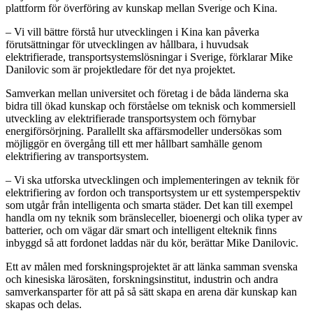
plattform för överföring av kunskap mellan Sverige och Kina.
– Vi vill bättre förstå hur utvecklingen i Kina kan påverka
förutsättningar för utvecklingen av hållbara, i huvudsak
elektrifierade, transportsystemslösningar i Sverige, förklarar Mike
Danilovic som är projektledare för det nya projektet.
Samverkan mellan universitet och företag i de båda länderna ska
bidra till ökad kunskap och förståelse om teknisk och kommersiell
utveckling av elektrifierade transportsystem och förnybar
energiförsörjning. Parallellt ska affärsmodeller undersökas som
möjliggör en övergång till ett mer hållbart samhälle genom
elektrifiering av transportsystem.
– Vi ska utforska utvecklingen och implementeringen av teknik för
elektrifiering av fordon och transportsystem ur ett systemperspektiv
som utgår från intelligenta och smarta städer. Det kan till exempel
handla om ny teknik som bränsleceller, bioenergi och olika typer av
batterier, och om vägar där smart och intelligent elteknik finns
inbyggd så att fordonet laddas när du kör, berättar Mike Danilovic.
Ett av målen med forskningsprojektet är att länka samman svenska
och kinesiska lärosäten, forskningsinstitut, industrin och andra
samverkansparter för att på så sätt skapa en arena där kunskap kan
skapas och delas.