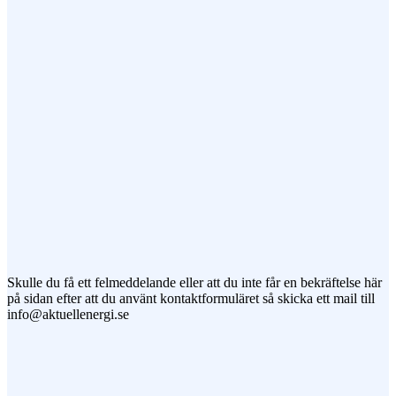
Meddelande
Jag vill prenumerera på ert nyhetsbrev
Skulle du få ett felmeddelande eller att du inte får en bekräftelse här
på sidan efter att du använt kontaktformuläret så skicka ett mail till
info@aktuellenergi.se