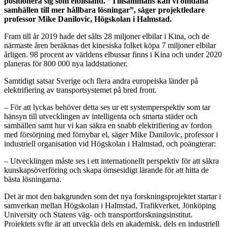
positionera sig som elbilsland. ”Tillsammans kan vi omdana
samhällen till mer hållbara lösningar”, säger projektledare
professor Mike Danilovic, Högskolan i Halmstad.
Fram till år 2019 hade det sålts 28 miljoner elbilar i Kina, och de
närmaste åren beräknas det kinesiska folket köpa 7 miljoner elbilar
årligen. 98 procent av världens elbussar finns i Kina och under 2020
planeras för 800 000 nya laddstationer.
Samtidigt satsar Sverige och flera andra europeiska länder på
elektrifiering av transportsystemet på bred front.
– För att lyckas behöver detta ses ur ett systemperspektiv som tar
hänsyn till utvecklingen av intelligenta och smarta städer och
samhällen samt hur vi kan säkra en snabb elektrifiering av fordon
med försörjning med förnybar el, säger Mike Danilovic, professor i
industriell organisation vid Högskolan i Halmstad, och poängterar:
– Utvecklingen måste ses i ett internationellt perspektiv för att säkra
kunskapsöverföring och skapa ömsesidigt lärande för att hitta de
bästa lösningarna.
Det är mot den bakgrunden som det nya forskningsprojektet startar i
samverkan mellan Högskolan i Halmstad, Trafikverket, Jönköping
University och Statens väg- och transportforskningsinstitut.
Projektets syfte är att utveckla dels en akademisk, dels en industriell