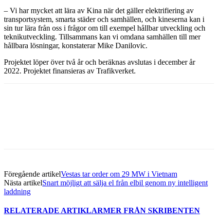
– Vi har mycket att lära av Kina när det gäller elektrifiering av
transportsystem, smarta städer och samhällen, och kineserna kan i
sin tur lära från oss i frågor om till exempel hållbar utveckling och
teknikutveckling. Tillsammans kan vi omdana samhällen till mer
hållbara lösningar, konstaterar Mike Danilovic.
Projektet löper över två år och beräknas avslutas i december år
2022. Projektet finansieras av Trafikverket.
Facebook
Twitter
Linkedin
Email
Föregående artikel
Vestas tar order om 29 MW i Vietnam
Nästa artikel
Snart möjligt att sälja el från elbil genom ny intelligent
laddning
RELATERADE ARTIKLAR
MER FRÅN SKRIBENTEN