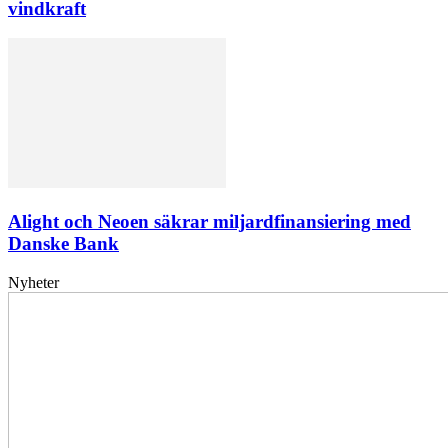
vindkraft
Alight och Neoen säkrar miljardfinansiering med
Danske Bank
Nyheter
Elförsörjningen
har
inte
påverkats
av
dataintrånget
bedömer
Svenska
kraftnät