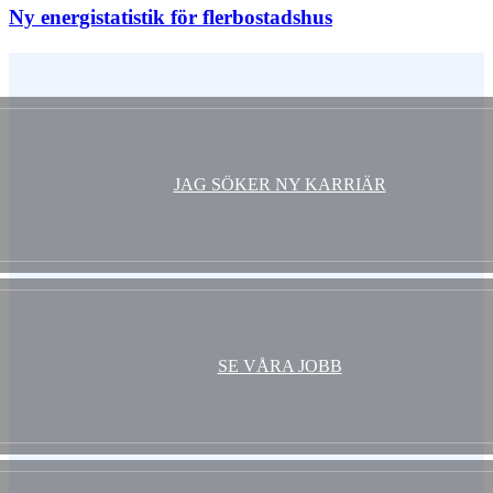
Ny energistatistik för flerbostadshus
Vem är du ?
JAG SÖKER NY KARRIÄR
SE VÅRA JOBB