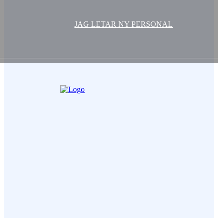
JAG LETAR NY PERSONAL
Ditt Namn (obligatorisk)
Epost (obligatorisk)
Ämne