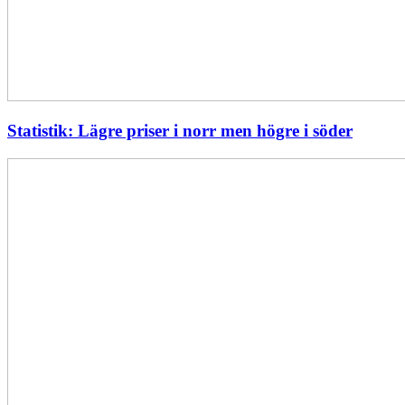
Statistik: Lägre priser i norr men högre i söder
Energimyndigheten
stärker
utvecklingen
av
framtidens
kärnkraft