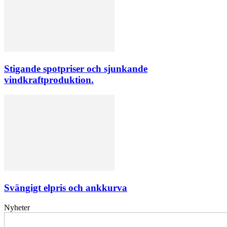
Stigande spotpriser och sjunkande
vindkraftproduktion.
Svängigt elpris och ankkurva
Nyheter
Elförsörjningen
har