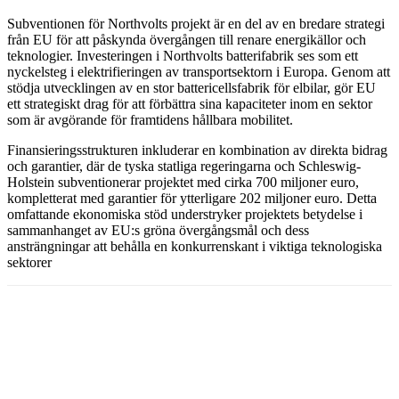
Subventionen för Northvolts projekt är en del av en bredare strategi
från EU för att påskynda övergången till renare energikällor och
teknologier. Investeringen i Northvolts batterifabrik ses som ett
nyckelsteg i elektrifieringen av transportsektorn i Europa. Genom att
stödja utvecklingen av en stor battericellsfabrik för elbilar, gör EU
ett strategiskt drag för att förbättra sina kapaciteter inom en sektor
som är avgörande för framtidens hållbara mobilitet.
Finansieringsstrukturen inkluderar en kombination av direkta bidrag
och garantier, där de tyska statliga regeringarna och Schleswig-
Holstein subventionerar projektet med cirka 700 miljoner euro,
kompletterat med garantier för ytterligare 202 miljoner euro. Detta
omfattande ekonomiska stöd understryker projektets betydelse i
sammanhanget av EU:s gröna övergångsmål och dess
ansträngningar att behålla en konkurrenskant i viktiga teknologiska
sektorer​
Facebook
Twitter
Linkedin
Email