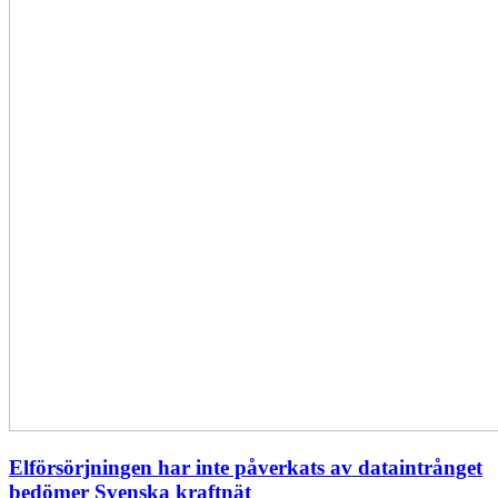
Elförsörjningen har inte påverkats av dataintrånget
bedömer Svenska kraftnät