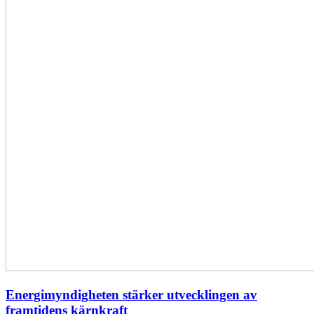
Energimyndigheten stärker utvecklingen av
framtidens kärnkraft