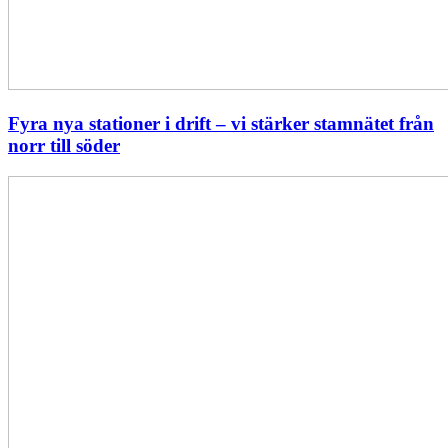
Fyra nya stationer i drift – vi stärker stamnätet från
norr till söder
Statistik:
Lägre
priser
i
norr
men
högre
i
söder