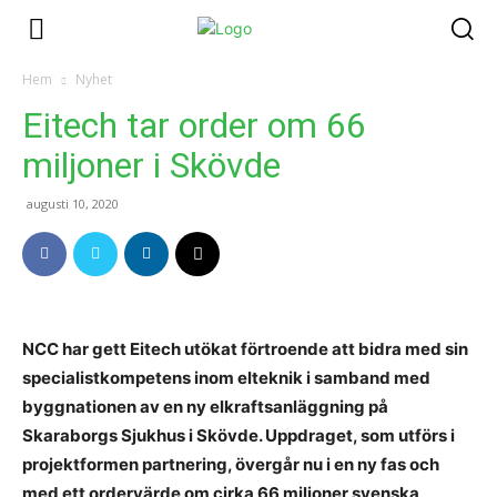
Hem
Nyhet
Eitech tar order om 66
miljoner i Skövde
augusti 10, 2020
NCC har gett Eitech utökat förtroende att bidra med sin
specialistkompetens inom elteknik i samband med
byggnationen av en ny elkraftsanläggning på
Skaraborgs Sjukhus i Skövde. Uppdraget, som utförs i
projektformen partnering, övergår nu i en ny fas och
med ett ordervärde om cirka 66 miljoner svenska