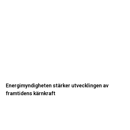
Energimyndigheten
stärker
utvecklingen
av
framtidens
kärnkraft
Energimyndigheten stärker utvecklingen av
framtidens kärnkraft
Ny
energistatistik
för
flerbostadshus