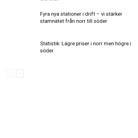
Fyra nya stationer i drift – vi stärker
stamnätet från norr till söder
Statistik: Lägre priser i norr men högre i
söder
Elförsörjningen
har
inte
påverkats
av
dataintrånget
bedömer