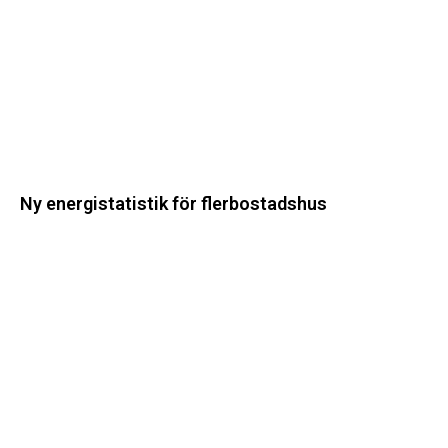
Ny energistatistik för flerbostadshus
Största
elavbrottet
i
Europa
–
EI
utreder