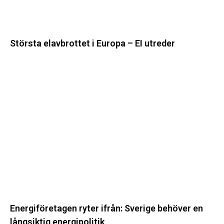
Största elavbrottet i Europa – EI utreder
Energiföretagen
ryter
ifrån:
Sverige
behöver
en
långsiktig
energipolitik
Energiföretagen ryter ifrån: Sverige behöver en
långsiktig energipolitik