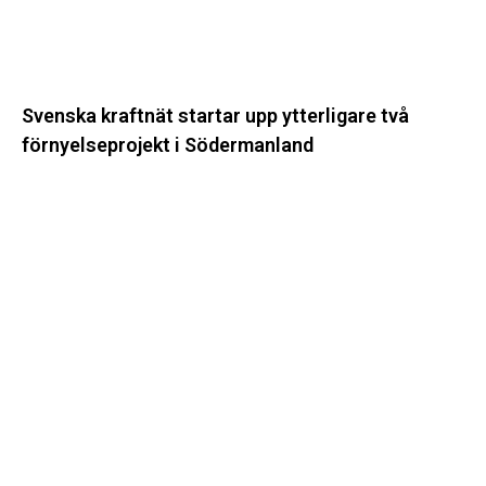
Svenska kraftnät startar upp ytterligare två
förnyelseprojekt i Södermanland
Enligt
Ellevio:
Effekttariffer
intäktsneutralt