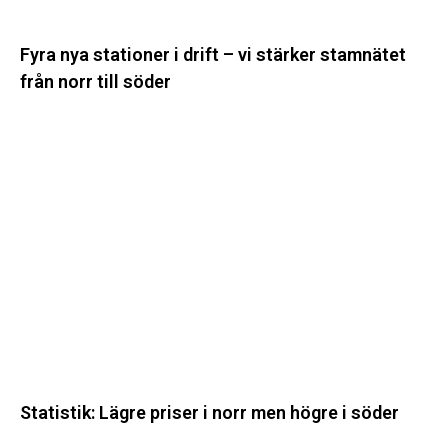
norr
till
Fyra nya stationer i drift – vi stärker stamnätet
söder
från norr till söder
Statistik:
Lägre
priser
i
norr
men
högre
i
söder
Statistik: Lägre priser i norr men högre i söder