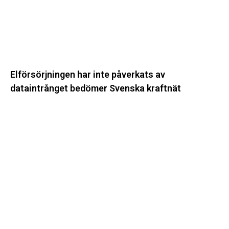
Svenska
kraftnät
Elförsörjningen har inte påverkats av
dataintrånget bedömer Svenska kraftnät
Fyra
nya
stationer
i
drift
–
vi
stärker
stamnätet
från