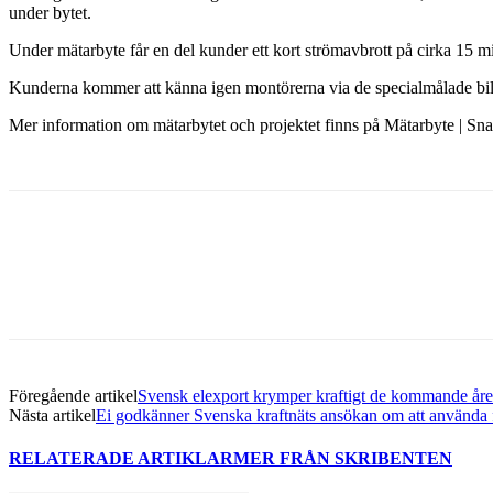
under bytet.
Under mätarbyte får en del kunder ett kort strömavbrott på cirka 15 mi
Kunderna kommer att känna igen montörerna via de specialmålade b
Mer information om mätarbytet och projektet finns på Mätarbyte | Snar
Dela med sig
Facebook
Twitter
Linkedin
Email
Föregående artikel
Svensk elexport krymper kraftigt de kommande år
Nästa artikel
Ei godkänner Svenska kraftnäts ansökan om att använda fla
RELATERADE ARTIKLAR
MER FRÅN SKRIBENTEN