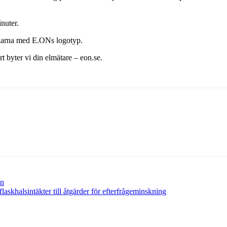
nuter.
ilarna med E.ONs logotyp.
t byter vi din elmätare – eon.se.
en
skhalsintäkter till åtgärder för efterfrågeminskning