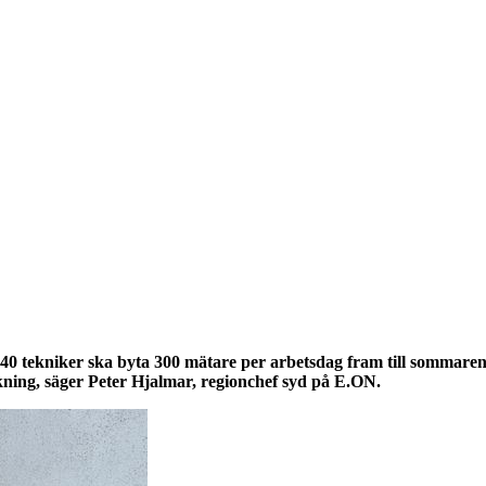
Ekonomi
Krönika
Våra Krönikörer
Anal
40 tekniker ska byta 300 mätare per arbetsdag fram till sommare
ukning, säger Peter Hjalmar, regionchef syd på E.ON.