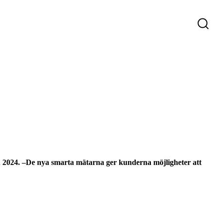
ys
Företag som söker personal
Sökande
n 2024. –De nya smarta mätarna ger kunderna möjligheter att