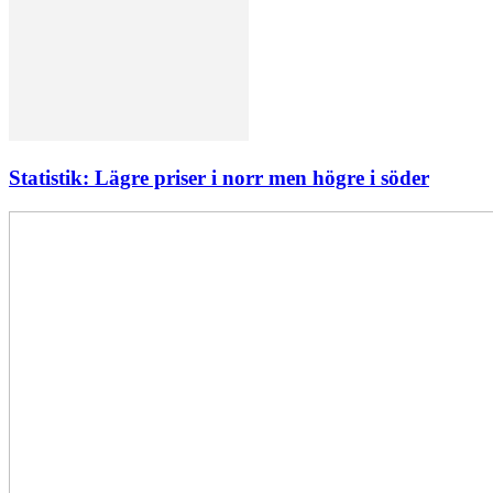
Statistik: Lägre priser i norr men högre i söder
Elförsörjningen
har
inte
påverkats
av
dataintrånget
bedömer
Svenska
kraftnät