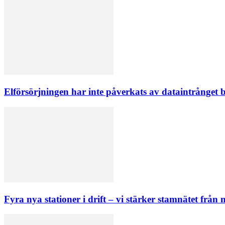
Elförsörjningen har inte påverkats av dataintrånget
Fyra nya stationer i drift – vi stärker stamnätet från n