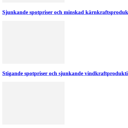
Sjunkande spotpriser och minskad kärnkraftsprodukt
Stigande spotpriser och sjunkande vindkraftprodukti