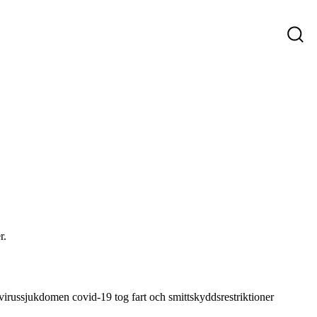
ys
Företag som söker personal
Sökande
r.
virussjukdomen covid-19 tog fart och smittskyddsrestriktioner