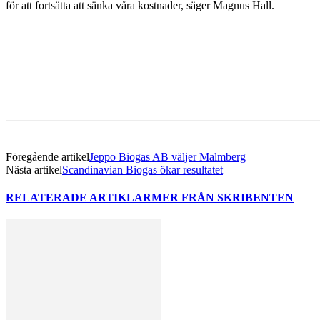
för att fortsätta att sänka våra kostnader, säger Magnus Hall.
Dela med sig
Facebook
Twitter
Linkedin
Email
Föregående artikel
Jeppo Biogas AB väljer Malmberg
Nästa artikel
Scandinavian Biogas ökar resultatet
RELATERADE ARTIKLAR
MER FRÅN SKRIBENTEN