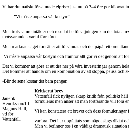
Vi har dramatiskt försämrade elpriser just nu på 3–4 öre per kilowattimm
”Vi måste anpassa vår kostym”
Men trots sämre intäkter och resultat i elförsäljningen kan det totala r
motsvarande kvartal förra året.
Men marknadsläget fortsätter att försämras och det pågår ett omfattande
-Vi måste anpassa vår kostym och framför allt gör vi det genom att fö
Det vi kommer att göra är att dra ner på våra investeringar genom hela
Det kommer att handla om en kombination av att stoppa, pausa och skju
-Blir de sena kostar det bara pengar.
Kritiserat brev
Vattenfall fick nyligen skarp kritik från politiskt h
Janerik
formuleras men anser att man fortfarande vill föra e
Henriksson/TT
Magnus Hall,
Vi kan konstatera att brevet och dess formuleringar 
vd för
Vattenfall.
var bra. Det har uppfattats som något slags diktat och
Men vi befinner oss i en väldigt dramatisk situation