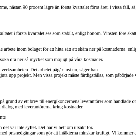
e, nästan 90 procent lägre än första kvartalet förra året, i vissa fall, 
esultatet i första kvartalet ses som stabilt, enligt honom. Vinsten före sk
 arbete inom bolaget för att hitta sätt att skära ner på kostnaderna, enl
rsöka dra ner så mycket som möjligt på våra kostnader.
 verksamheten. Det arbetet pågår just nu, säger han.
ta upp projekt. Men vissa projekt måste färdigställas, som påbörjade v
åll på grund av ett brev till energikoncernens leverantörer som handlade 
n dialog med leverantörerna kring kostnader.
inte
 det var inte syftet. Det har vi bett om ursäkt för.
 med prisnedgångar som gör att intäkterna minskar kraftigt. Vi kommer att