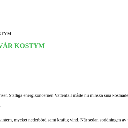
Ekonomi
Krönika
Våra Krönikörer
Anal
OSTYM
SA VÅR KOSTYM
riser. Statliga energikoncernen Vattenfall måste nu minska sina kostnade
.
vintern, mycket nederbörd samt kraftig vind. När sedan spridningen av 