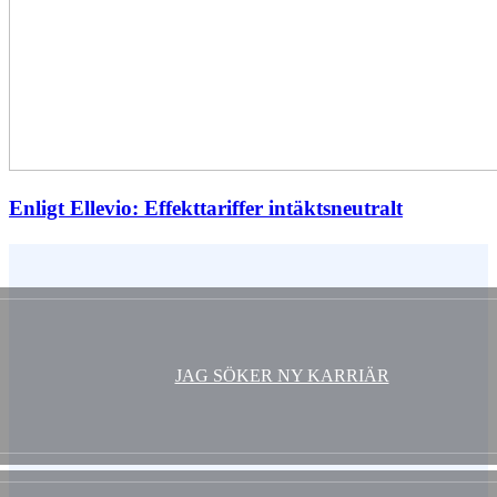
Enligt Ellevio: Effekttariffer intäktsneutralt
Vem är du ?
JAG SÖKER NY KARRIÄR