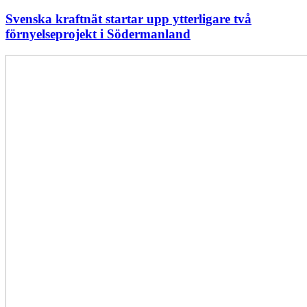
Svenska kraftnät startar upp ytterligare två
förnyelseprojekt i Södermanland
Enligt
Ellevio:
Effekttariffer
intäktsneutralt