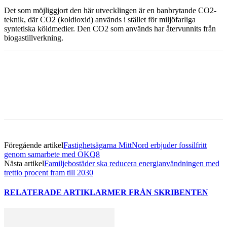
Det som möjliggjort den här utvecklingen är en banbrytande CO2-
teknik, där CO2 (koldioxid) används i stället för miljöfarliga
syntetiska köldmedier. Den CO2 som används har återvunnits från
biogastillverkning.
Facebook
Twitter
Linkedin
Email
Föregående artikel
Fastighetsägarna MittNord erbjuder fossilfritt
genom samarbete med OKQ8
Nästa artikel
Familjebostäder ska reducera energianvändningen med
trettio procent fram till 2030
RELATERADE ARTIKLAR
MER FRÅN SKRIBENTEN