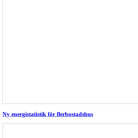
Ny energistatistik för flerbostadshus
Största
elavbrottet
i