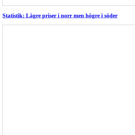
Statistik: Lägre priser i norr men högre i söder
Energimyndigheten
stärker
utvecklingen
av
framtidens
kärnkraft