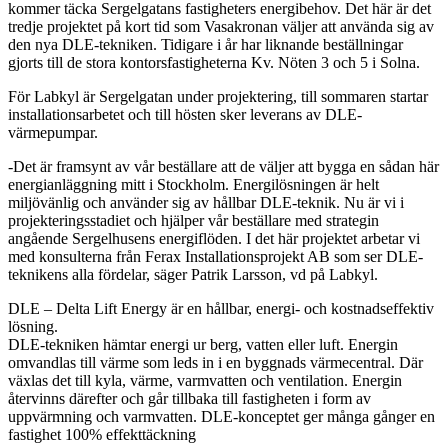
kommer täcka Sergelgatans fastigheters energibehov. Det här är det
tredje projektet på kort tid som Vasakronan väljer att använda sig av
den nya DLE-tekniken. Tidigare i år har liknande beställningar
gjorts till de stora kontorsfastigheterna Kv. Nöten 3 och 5 i Solna.
För Labkyl är Sergelgatan under projektering, till sommaren startar
installationsarbetet och till hösten sker leverans av DLE-
värmepumpar.
-Det är framsynt av vår beställare att de väljer att bygga en sådan här
energianläggning mitt i Stockholm. Energilösningen är helt
miljövänlig och använder sig av hållbar DLE-teknik. Nu är vi i
projekteringsstadiet och hjälper vår beställare med strategin
angående Sergelhusens energiflöden. I det här projektet arbetar vi
med konsulterna från Ferax Installationsprojekt AB som ser DLE-
teknikens alla fördelar, säger Patrik Larsson, vd på Labkyl.
DLE – Delta Lift Energy är en hållbar, energi- och kostnadseffektiv
lösning.
DLE-tekniken hämtar energi ur berg, vatten eller luft. Energin
omvandlas till värme som leds in i en byggnads värmecentral. Där
växlas det till kyla, värme, varmvatten och ventilation. Energin
återvinns därefter och går tillbaka till fastigheten i form av
uppvärmning och varmvatten. DLE-konceptet ger många gånger en
fastighet 100% effekttäckning