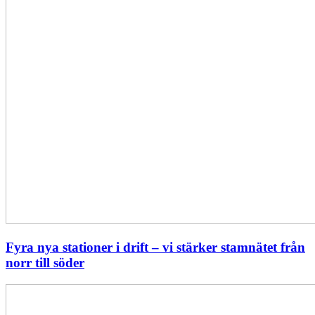
till
söder
Fyra nya stationer i drift – vi stärker stamnätet från
norr till söder
Statistik:
Lägre
priser