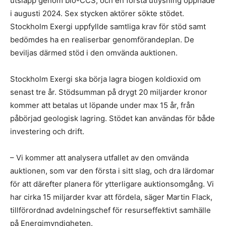
utsläpp genom bio-CCS, och en första utlysning öppnade
i augusti 2024. Sex stycken aktörer sökte stödet.
Stockholm Exergi uppfyllde samtliga krav för stöd samt
bedömdes ha en realiserbar genomförandeplan. De
beviljas därmed stöd i den omvända auktionen.
Stockholm Exergi ska börja lagra biogen koldioxid om
senast tre år. Stödsumman på drygt 20 miljarder kronor
kommer att betalas ut löpande under max 15 år, från
påbörjad geologisk lagring. Stödet kan användas för både
investering och drift.
– Vi kommer att analysera utfallet av den omvända
auktionen, som var den första i sitt slag, och dra lärdomar
för att därefter planera för ytterligare auktionsomgång. Vi
har cirka 15 miljarder kvar att fördela, säger Martin Flack,
tillförordnad avdelningschef för resurseffektivt samhälle
på Energimyndigheten.