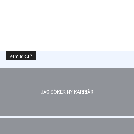
Enligt Ellevio: Effekttariffer intäktsneutralt
Vem är du ?
JAG SÖKER NY KARRIÄR