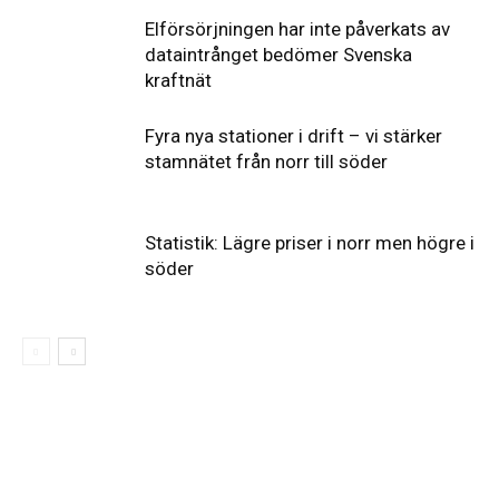
Elförsörjningen har inte påverkats av
dataintrånget bedömer Svenska
kraftnät
Fyra nya stationer i drift – vi stärker
stamnätet från norr till söder
Statistik: Lägre priser i norr men högre i
söder
Elförsörjningen
har
inte