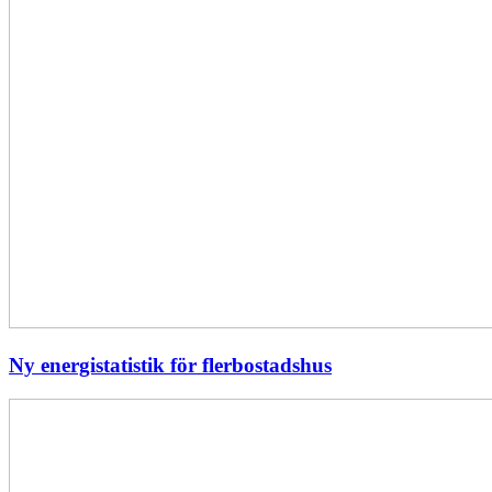
Ny energistatistik för flerbostadshus
Största
elavbrottet
i
Europa
–