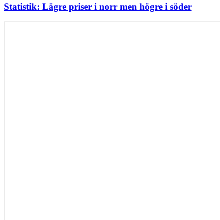
Statistik: Lägre priser i norr men högre i söder
Energimyndigheten
stärker
utvecklingen
av
framtidens
kärnkraft