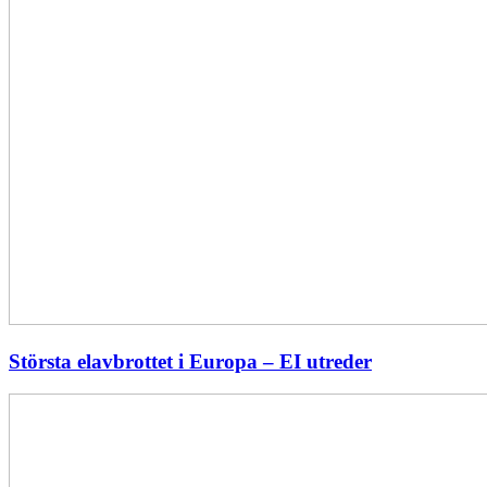
Största elavbrottet i Europa – EI utreder
Energiföretagen
ryter
ifrån:
Sverige
behöver