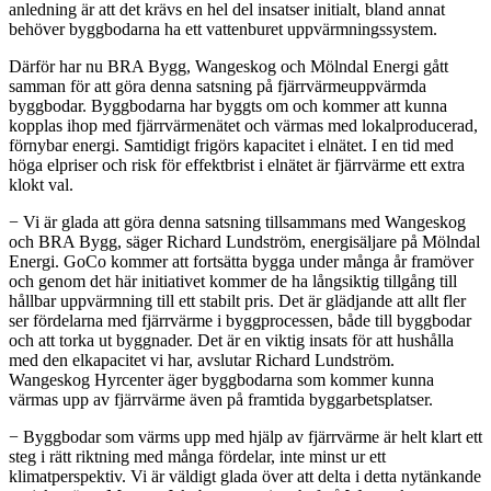
anledning är att det krävs en hel del insatser initialt, bland annat
behöver byggbodarna ha ett vattenburet uppvärmningssystem.
Därför har nu BRA Bygg, Wangeskog och Mölndal Energi gått
samman för att göra denna satsning på fjärrvärmeuppvärmda
byggbodar. Byggbodarna har byggts om och kommer att kunna
kopplas ihop med fjärrvärmenätet och värmas med lokalproducerad,
förnybar energi. Samtidigt frigörs kapacitet i elnätet. I en tid med
höga elpriser och risk för effektbrist i elnätet är fjärrvärme ett extra
klokt val.
− Vi är glada att göra denna satsning tillsammans med Wangeskog
och BRA Bygg, säger Richard Lundström, energisäljare på Mölndal
Energi. GoCo kommer att fortsätta bygga under många år framöver
och genom det här initiativet kommer de ha långsiktig tillgång till
hållbar uppvärmning till ett stabilt pris. Det är glädjande att allt fler
ser fördelarna med fjärrvärme i byggprocessen, både till byggbodar
och att torka ut byggnader. Det är en viktig insats för att hushålla
med den elkapacitet vi har, avslutar Richard Lundström.
Wangeskog Hyrcenter äger byggbodarna som kommer kunna
värmas upp av fjärrvärme även på framtida byggarbetsplatser.
− Byggbodar som värms upp med hjälp av fjärrvärme är helt klart ett
steg i rätt riktning med många fördelar, inte minst ur ett
klimatperspektiv. Vi är väldigt glada över att delta i detta nytänkande