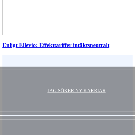
Enligt Ellevio: Effekttariffer intäktsneutralt
Vem är du ?
JAG SÖKER NY KARRIÄR