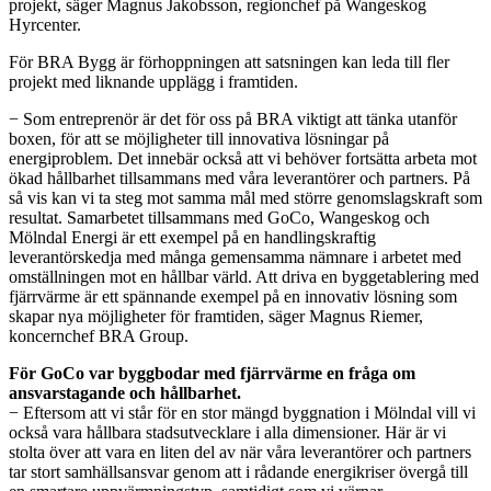
projekt, säger Magnus Jakobsson, regionchef på Wangeskog
Hyrcenter.
För BRA Bygg är förhoppningen att satsningen kan leda till fler
projekt med liknande upplägg i framtiden.
− Som entreprenör är det för oss på BRA viktigt att tänka utanför
boxen, för att se möjligheter till innovativa lösningar på
energiproblem. Det innebär också att vi behöver fortsätta arbeta mot
ökad hållbarhet tillsammans med våra leverantörer och partners. På
så vis kan vi ta steg mot samma mål med större genomslagskraft som
resultat. Samarbetet tillsammans med GoCo, Wangeskog och
Mölndal Energi är ett exempel på en handlingskraftig
leverantörskedja med många gemensamma nämnare i arbetet med
omställningen mot en hållbar värld. Att driva en byggetablering med
fjärrvärme är ett spännande exempel på en innovativ lösning som
skapar nya möjligheter för framtiden, säger Magnus Riemer,
koncernchef BRA Group.
För GoCo var byggbodar med fjärrvärme en fråga om
ansvarstagande och hållbarhet.
− Eftersom att vi står för en stor mängd byggnation i Mölndal vill vi
också vara hållbara stadsutvecklare i alla dimensioner. Här är vi
stolta över att vara en liten del av när våra leverantörer och partners
tar stort samhällsansvar genom att i rådande energikriser övergå till