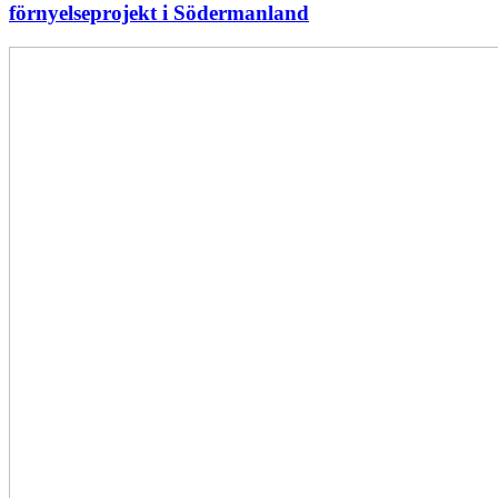
förnyelseprojekt i Södermanland
Enligt
Ellevio:
Effekttariffer
intäktsneutralt