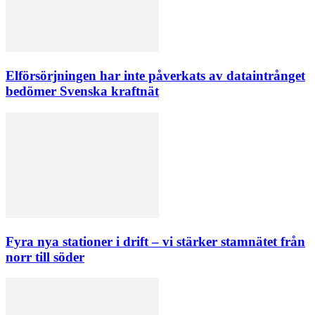
Elförsörjningen har inte påverkats av dataintrånget
bedömer Svenska kraftnät
Fyra nya stationer i drift – vi stärker stamnätet från
norr till söder