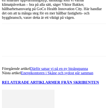
en smartare uppvärmningstyp, samtidigt som vi värnar
klimatpåverkan – bra på alla sätt, säger Viktor Bakker,
hållbarhetsansvarig på GoCo Health Innovation City. Här handlar
det om att ta många steg för en mer hållbar fastighets- och
byggbransch, varav detta är ett viktigt på vägen.
Facebook
Twitter
Linkedin
Email
Föregående artikel
Därför satsar vi på en ny bioångpanna
Nästa artikel
Energikontoren i Skåne och sydost går samman
RELATERADE ARTIKLAR
MER FRÅN SKRIBENTEN