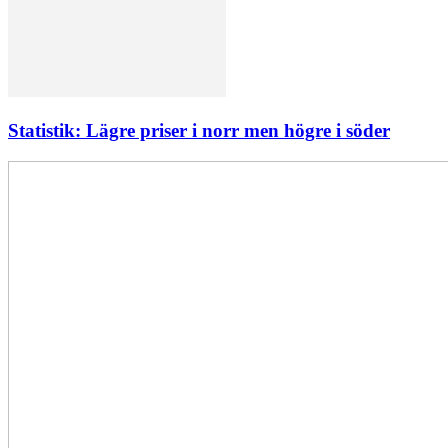
Statistik: Lägre priser i norr men högre i söder
Elförsörjningen
har
inte
påverkats
av
dataintrånget
bedömer
Svenska
kraftnät