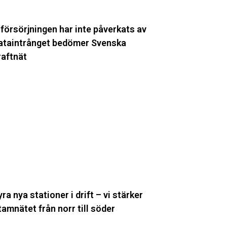
raftnät
lförsörjningen har inte påverkats av
ataintrånget bedömer Svenska
raftnät
yra
ya
tationer
ift
tärker
tamnätet
rån
yra nya stationer i drift – vi stärker
orr
tamnätet från norr till söder
l
öder