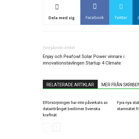
Facebook
Twitter
Dela med sig
Föregående artikel
Enjay och Peafowl Solar Power vinnare i
innovationstävlingen Startup 4 Climate
RELATERADE ARTIKLAR
MER FRÅN SKRIBE
Elförsörjningen har inte påverkats av
Fyra nya stat
dataintrånget bedömer Svenska
stamnätet frå
kraftnät