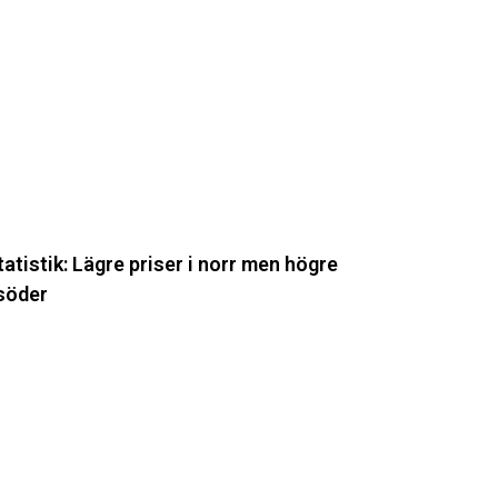
atistik:
ägre
iser
orr
en
ögre
öder
tatistik: Lägre priser i norr men högre
 söder
nergimyndigheten
tärker
tvecklingen
v
ramtidens
ärnkraft