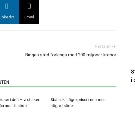
St
L
pr
Linkedin
Email
i
n
m
h
Nästa artikel
i
Biogas stöd förlängs med 200 miljoner kronor
s
S
i
NTEN
E
s
ioner i drift – vi stärker
Statistik: Lägre priser i norr men
n norr till söder
högre i söder
u
a
f
k