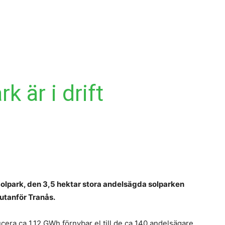
Ekonomi
Krönika
Våra Krönikörer
Analy
k är i drift
E
h
in
p
Solpark, den 3,5 hektar stora andelsägda solparken
a
d
utanför Tranås.
b
S
era ca 1,12 GWh förnybar el till de ca 140 andelsägare