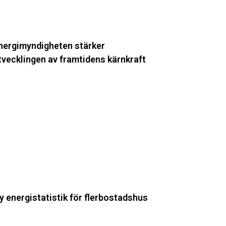
nergimyndigheten stärker
tvecklingen av framtidens kärnkraft
y
ergistatistik
ör
lerbostadshus
y energistatistik för flerbostadshus
törsta