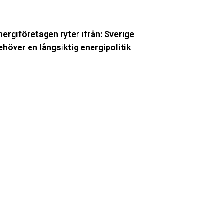
ergipolitik
nergiföretagen ryter ifrån: Sverige
ehöver en långsiktig energipolitik
venska
raftnät
artar
pp
terligare
vå
örnyelseprojekt
ödermanland