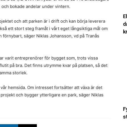
k
och bokade andelar under vintern.
E
rojektet och att parken är i drift och kan börja leverera
d
ckså ett stort steg framåt i vårt eget långsiktiga mål om
k
h förnybart, säger Niklas Johansson, vd på Tranås
F
n
s
r varit entreprenörer för bygget som, trots vissa
i
utit på bra. Det finns utrymme kvar på platsen, så det
dr
 samma storlek.
–
vi
 vår hemsida. Om intresset fortsätter att växa är det
s
t projekt och bygger ytterligare en park, säger Niklas
s
f
F
n
s
til
s