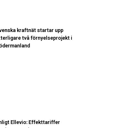
venska kraftnät startar upp
tterligare två förnyelseprojekt i
ödermanland
ligt
levio:
fekttariffer
ntäktsneutralt
nligt Ellevio: Effekttariffer