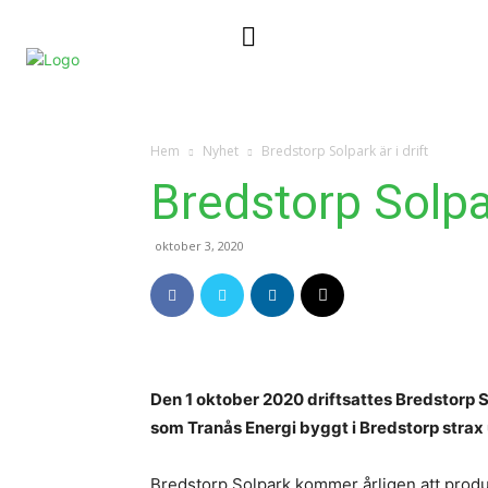
Nyheter
Kontakta oss
Hem
Nyhet
Bredstorp Solpark är i drift
Bredstorp Solpar
oktober 3, 2020
Den 1 oktober 2020 driftsattes Bredstorp 
som Tranås Energi byggt i Bredstorp strax 
Bredstorp Solpark kommer årligen att produc