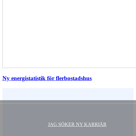
Ny energistatistik för flerbostadshus
Vem är du ?
JAG SÖKER NY KARRIÄR