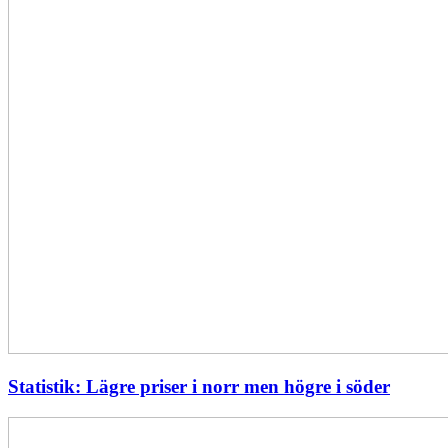
Statistik: Lägre priser i norr men högre i söder
Energimyndigheten
stärker