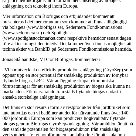
sälj- och teknikorganisation för kommersialisering av bolagets
anläggning och teknologi inom Europa.
Mer information om Biofrigas och erbjudandet kommer att
presenteras i det memorandum som kommer att finnas tillgängligt
via bolagets (www.biofrigas.se), Sedermera Fondkommissions
(www.sedermera.se) och Spotlights
(www.spotlightstockmarket.com) respektive hemsidor senast dagen
före att teckningstiden inleds. Det kommer även finnas möjlighet att
teckna aktier via BankID på Sedermera Fondkommissions hemsida.
Jonas Stålhandske, VD för Biofrigas, kommenterar
”Vi har utvecklat en effektiv produktionsanläggning (CryoSep) som
öppnar upp en stor potential för småskalig produktion av förnybar
flytande biogas, LBG. Vår anläggning skapar ekonomiska
förutsättningar för att småskalig produktion av biogas ska kunna nå
marknaden. För närvarande framställs flytande biogas endast i
enstaka storskaliga anläggningar.
Det finns en stor resurs i form av restprodukter från jordbruket som
inte utnyttjas och vi bedömer att det för närvarande finns över 140
000 jordbruk i Europa som kan producera högkvalitativ flytande
biogas genom Biofrigas CyroSep-anläggning. Vår ambition är att nå
den samlade potentialen för biogasproduktion från småskaliga
verksamheter. Vi genomför nu en kapitalisering för att skala upp