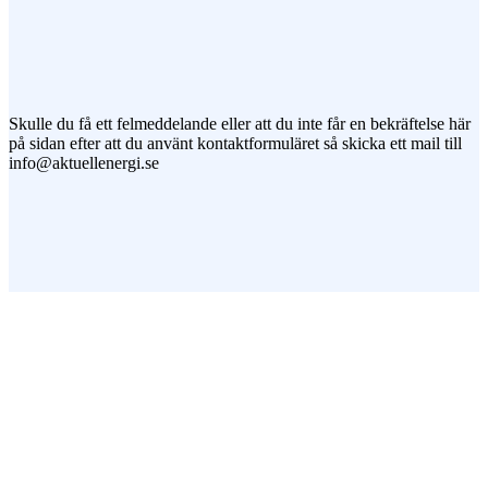
Jag vill prenumerera på ert nyhetsbrev
Skulle du få ett felmeddelande eller att du inte får en bekräftelse här
på sidan efter att du använt kontaktformuläret så skicka ett mail till
info@aktuellenergi.se