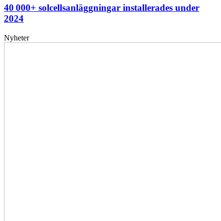
40 000+ solcellsanläggningar installerades under
2024
Nyheter
Elförsörjningen
har
inte
påverkats
av
dataintrånget
bedömer
Svenska
kraftnät