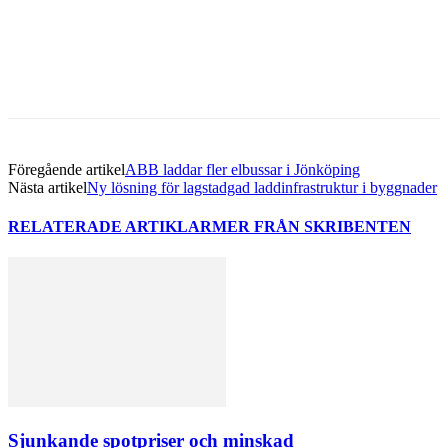
Facebook
Twitter
Linkedin
Email
Föregående artikel
ABB laddar fler elbussar i Jönköping
Nästa artikel
Ny lösning för lagstadgad laddinfrastruktur i byggnader
RELATERADE ARTIKLAR
MER FRÅN SKRIBENTEN
Sjunkande spotpriser och minskad