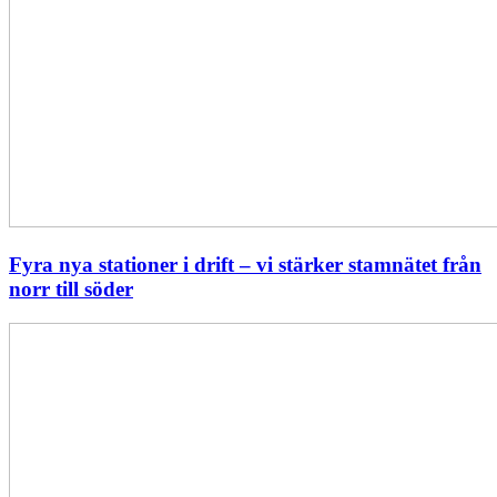
Fyra nya stationer i drift – vi stärker stamnätet från
norr till söder
Statistik:
Lägre
priser
i
norr
men
högre
i
söder