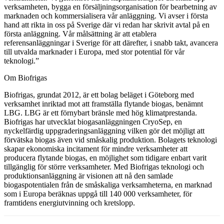
verksamheten, bygga en försäljningsorganisation för bearbetning av
marknaden och kommersialisera vår anläggning. Vi avser i första
hand att rikta in oss på Sverige där vi redan har skrivit avtal på en
första anläggning. Vår målsättning är att etablera
referensanläggningar i Sverige för att därefter, i snabb takt, avancera
till utvalda marknader i Europa, med stor potential för vår
teknologi.”
Om Biofrigas
Biofrigas, grundat 2012, är ett bolag beläget i Göteborg med
verksamhet inriktad mot att framställa flytande biogas, benämnt
LBG. LBG är ett förnybart bränsle med hög klimatprestanda.
Biofrigas har utvecklat biogasanläggningen CryoSep, en
nyckelfärdig uppgraderingsanläggning vilken gör det möjligt att
förvätska biogas även vid småskalig produktion. Bolagets teknologi
skapar ekonomiska incitament för mindre verksamheter att
producera flytande biogas, en möjlighet som tidigare enbart varit
tillgänglig för större verksamheter. Med Biofrigas teknologi och
produktionsanläggning är visionen att nå den samlade
biogaspotentialen från de småskaliga verksamheterna, en marknad
som i Europa beräknas uppgå till 140 000 verksamheter, för
framtidens energiutvinning och kretslopp.