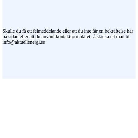
Jag vill prenumerera på ert nyhetsbrev
Skulle du få ett felmeddelande eller att du inte får en bekräftelse här
på sidan efter att du använt kontaktformuläret så skicka ett mail till
info@aktuellenergi.se