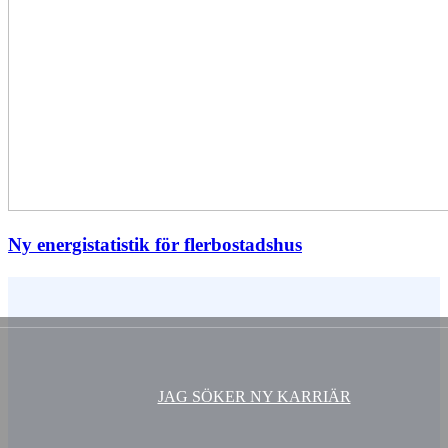
Ny energistatistik för flerbostadshus
Vem är du ?
JAG SÖKER NY KARRIÄR