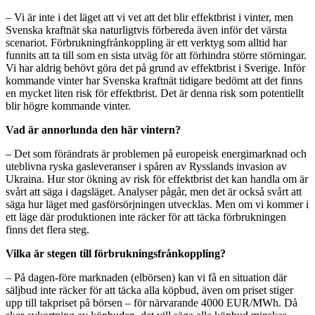
– Vi är inte i det läget att vi vet att det blir effektbrist i vinter, men
Svenska kraftnät ska naturligtvis förbereda även inför det värsta
scenariot. Förbrukningfrånkoppling är ett verktyg som alltid har
funnits att ta till som en sista utväg för att förhindra större störningar.
Vi har aldrig behövt göra det på grund av effektbrist i Sverige. Inför
kommande vinter har Svenska kraftnät tidigare bedömt att det finns
en mycket liten risk för effektbrist. Det är denna risk som potentiellt
blir högre kommande vinter.
Vad är annorlunda den här vintern?
– Det som förändrats är problemen på europeisk energimarknad och
uteblivna ryska gasleveranser i spåren av Rysslands invasion av
Ukraina. Hur stor ökning av risk för effektbrist det kan handla om är
svårt att säga i dagsläget. Analyser pågår, men det är också svårt att
säga hur läget med gasförsörjningen utvecklas. Men om vi kommer i
ett läge där produktionen inte räcker för att täcka förbrukningen
finns det flera steg.
Vilka är stegen till förbrukningsfrånkoppling?
– På dagen-före marknaden (elbörsen) kan vi få en situation där
säljbud inte räcker för att täcka alla köpbud, även om priset stiger
upp till takpriset på börsen – för närvarande 4000 EUR/MWh. Då