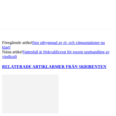
Facebook
Twitter
Linkedin
Email
Föregående artikel
Stor utbyggnad av el- och vätgasstationer nu
klart!
Nästa artikel
Vattenfall är förkvalificerat för enorm upphandling av
vindkraft
RELATERADE ARTIKLAR
MER FRÅN SKRIBENTEN