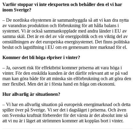
Varför stoppar vi inte elexporten och behåller den el vi har
inom Sverige?
– De nordiska elsystemen är sammanbyggda så att vi kan dra nytta
av varandras produktion och förbrukning för att hålla balans i
systemet. Vi är också sammankopplade med andra länder i EU av
samma skäl. Det är en del av vår energipolitik och en viktig del av
omställningen av det europeiska energisystemet. Det finns politiska
beslut och lagstiftning i EU om en gemensam inre marknad för el.
Kommer det bli höga elpriser i vinter?
– Ja, oavsett risk för effektbrist kommer priserna att vara höga i
vinter. För den enskilda kunden är det därför relevant att se på vad
man kan göra både för att minska sin elförbrukning och att göra den
mer flexibel. Men det är i första hand en fråga om ekonomi.
Hur allvarlig är situationen?
– Vi har en allvarlig situation på europeisk energimarknad och detta
spiller över på Sverige. Vi ser det i dagsläget i priserna. Och även
om Svenska kraftnät förbereder för det värsta är det absolut inte så
att vi nu är i läget att strömmen kommer att kopplas bort i vinter.