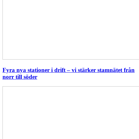
Fyra nya stationer i drift – vi stärker stamnätet från
norr till söder
Statistik:
Lägre
priser
i
norr
men
högre
i
söder