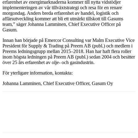
erfarenhet av energimarknaderna kommer till nytta vidstödjer
implementeringen av vår tillväxtstrategi och resa för en renare
morgondag. Anders breda erfarenhet av handel, logistik och
affärsutveckling kommer att bli ett utmärkt tillskott till Gasums
team,” säger Johanna Lamminen, Chief Executive Officer på
Gasum.
Innan han började på Emercor Consulting var Malm Executive Vice
President för Supply & Trading på Preem AB (publ.) och medlem i
Preems ledningsgrupp mellan 2015–2018. Han har haft flera roller
inom högsta ledningen på Preem AB (publ.) sedan 2004 och besitter
över 25 års erfarenhet av olje- och gasindustrin.
För yterligare information, kontakta:
Johanna Lamminen, Chief Executive Officer, Gasum Oy
Facebook
Twitter
Linkedin
Email