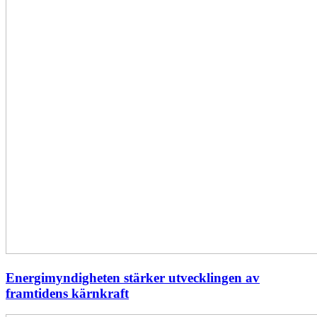
Energimyndigheten stärker utvecklingen av
framtidens kärnkraft