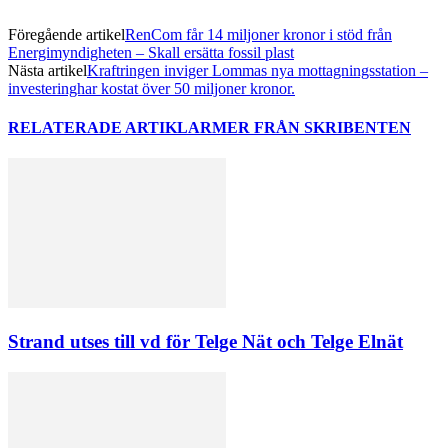
Föregående artikel
RenCom får 14 miljoner kronor i stöd från
Energimyndigheten – Skall ersätta fossil plast
Nästa artikel
Kraftringen inviger Lommas nya mottagningsstation –
investeringhar kostat över 50 miljoner kronor.
RELATERADE ARTIKLAR
MER FRÅN SKRIBENTEN
Strand utses till vd för Telge Nät och Telge Elnät