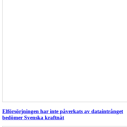
Elförsörjningen har inte påverkats av dataintrånget
bedömer Svenska kraftnät