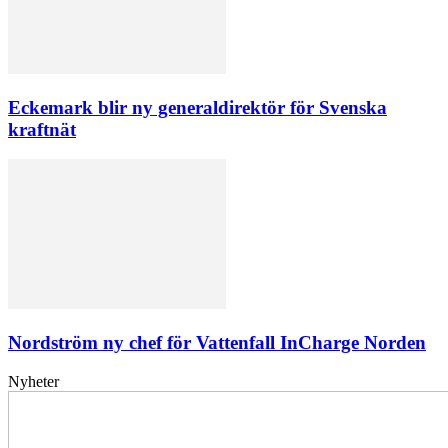
Eckemark blir ny generaldirektör för Svenska
kraftnät
Nordström ny chef för Vattenfall InCharge Norden
Nyheter
Elförsörjningen
har
inte