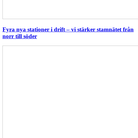
Fyra nya stationer i drift – vi stärker stamnätet från
norr till söder
Statistik:
Lägre
priser
i
norr
men
högre
i
söder