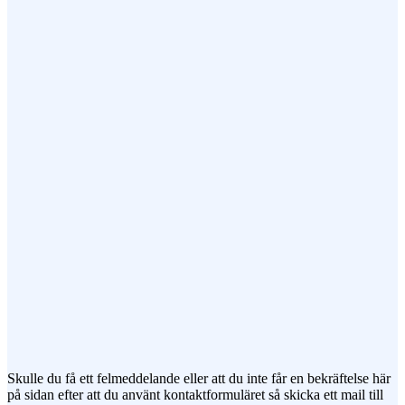
Epost (obligatorisk)
Ämne
Meddelande
Jag vill prenumerera på ert nyhetsbrev
Skulle du få ett felmeddelande eller att du inte får en bekräftelse här
på sidan efter att du använt kontaktformuläret så skicka ett mail till