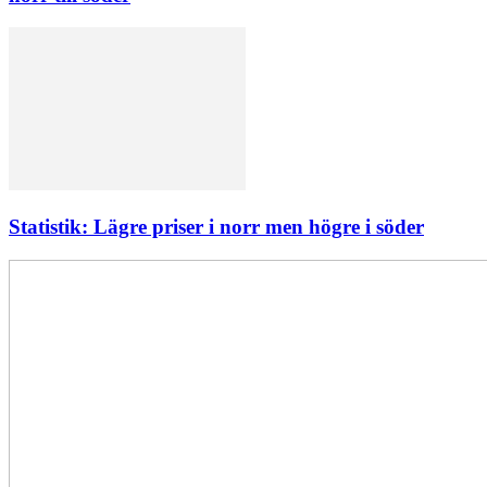
Statistik: Lägre priser i norr men högre i söder
Elförsörjningen
har
inte
påverkats
av
dataintrånget
bedömer
Svenska
kraftnät