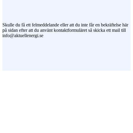
Jag vill prenumerera på ert nyhetsbrev
Skulle du få ett felmeddelande eller att du inte får en bekräftelse här
på sidan efter att du använt kontaktformuläret så skicka ett mail till
info@aktuellenergi.se