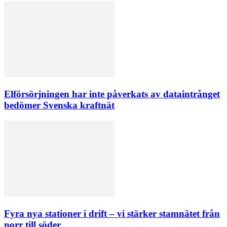
Elförsörjningen har inte påverkats av dataintrånget
bedömer Svenska kraftnät
Fyra nya stationer i drift – vi stärker stamnätet från
norr till söder