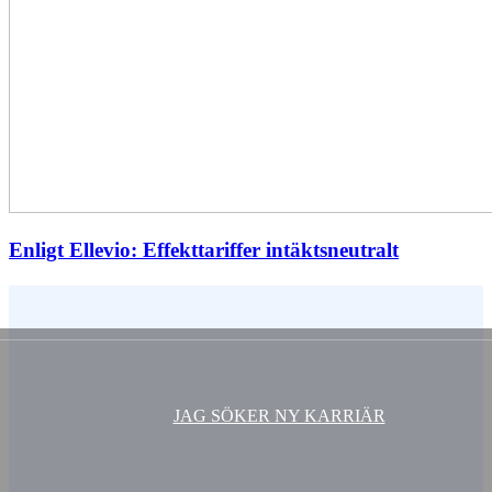
Enligt Ellevio: Effekttariffer intäktsneutralt
Vem är du ?
JAG SÖKER NY KARRIÄR