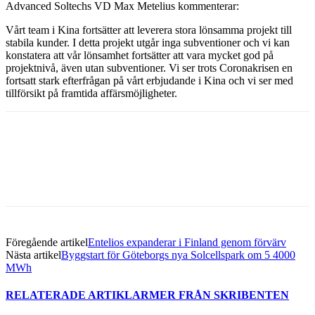
Advanced Soltechs VD Max Metelius kommenterar:
Vårt team i Kina fortsätter att leverera stora lönsamma projekt till
stabila kunder. I detta projekt utgår inga subventioner och vi kan
konstatera att vår lönsamhet fortsätter att vara mycket god på
projektnivå, även utan subventioner. Vi ser trots Coronakrisen en
fortsatt stark efterfrågan på vårt erbjudande i Kina och vi ser med
tillförsikt på framtida affärsmöjligheter.
Facebook
Twitter
Linkedin
Email
Föregående artikel
Entelios expanderar i Finland genom förvärv
Nästa artikel
Byggstart för Göteborgs nya Solcellspark om 5 4000
MWh
RELATERADE ARTIKLAR
MER FRÅN SKRIBENTEN