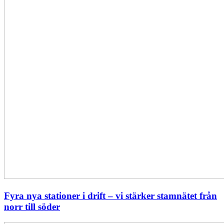
från
norr
till
söder
Fyra nya stationer i drift – vi stärker stamnätet från
norr till söder