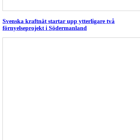
Svenska kraftnät startar upp ytterligare två
förnyelseprojekt i Södermanland
Enligt
Ellevio:
Effekttariffer
intäktsneutralt