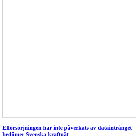
Elförsörjningen har inte påverkats av dataintrånget
bedömer Svenska kraftnät