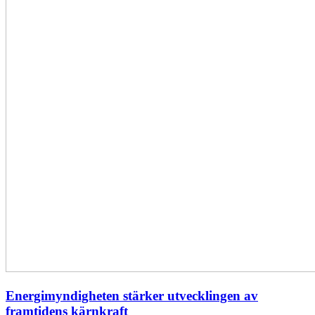
Energimyndigheten stärker utvecklingen av
framtidens kärnkraft