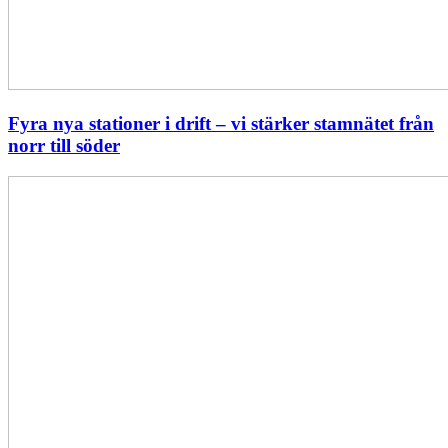
Fyra nya stationer i drift – vi stärker stamnätet från
norr till söder
Statistik:
Lägre
priser
i
norr
men
högre
i
söder