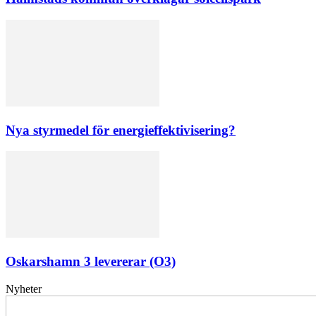
Nya styrmedel för energieffektivisering?
Oskarshamn 3 levererar (O3)
Nyheter
Elförsörjningen
har