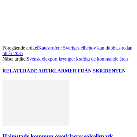
Föregående artikel
Katastrofen: Sveriges elbehov kan dubblas redan
till år 2035
Nästa artikel
Svensk elexport krymper kraftigt de kommande åren
RELATERADE ARTIKLAR
MER FRÅN SKRIBENTEN
Halmstads kommun överklagar solcellspark