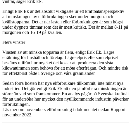
vintrar, säger Erik Ek.
Enligt Erik Ek är det absolut viktigaste ur ett kraftbalansperspektiv
att minskningen av elförbrukningen sker under morgon- och
kvällstopparna. Det är när lasten eller förbrukningen är som högst
under dygnets timmar som det är mest kritiskt. Det är mellan 8-11 på
morgonen och 16-19 på kvällen.
Flera vinster
Vinsten av att minska topparna är flera, enligt Erik Ek. Lägre
elräkning för hushåll och företag. Lägre elpris eftersom elpriset
bestäms utifrån hur mycket det kostar att producera den sista
kilowattimmen som behövs för att möta efterfrågan. Och mindre risk
för effektbrist både i Sverige och våra grannländer.
Sedan förra hösten har nya elförbrukare tillkommit, inte minst nya
industrier. Det gör enligt Erik Ek att den jämförbara minskningen är
större än vad som framkommer. En analys pågår på Svenska kraftnät
för att undersöka hur mycket den nytillkommande industrin påverkar
förbrukningen.
Läs mer om novembers elförbrukning i dokumentet nedan Rapport
november 2022.
Facebook
Twitter
Linkedin
Email