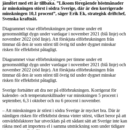
jämfört med ett år tillbaka. ”Liksom föregående höstmånader
är minskningen störst i södra Sverige, där är den korrigerade
minskningen 10,1 procent”, säger Erik Ek, strategisk driftchef,
Svenska kraftnät.
Diagrammet visar elförbrukningen per timme under ett
genomsnittligt dygn under vardagar i november 2021 (blå linje) och
november 2022 (röd linje). Att förskjuta elförbrukningen från
timmar då den är som störst till övrig tid under dygnet minskar
risken för effektbrist påtagligt.
Diagrammet visar elförbrukningen per timme under ett
genomsnittligt dygn under vardagar i november 2021 (blå linje) och
november 2022 (röd linje). Att förskjuta elförbrukningen från
timmar då den är som störst till övrig tid under dygnet minskar
risken för effektbrist påtagligt.
Sverige fortsätter att dra ner på elförbrukningen. Korrigerat för
kalender- och temperaturskillnader var minskningen 5 procent i
september, 6,3 i oktober och nu 6 procent i november.
– Att minskningen är störst i södra Sverige är mycket bra. Där är
nämligen risken för effektbrist denna vinter störst, vilket beror på att
omvärldsfaktorer har utvecklats på ett sådant sätt att Sverige inte kan
räkna med att importera el i samma utsträckning som under tidigare