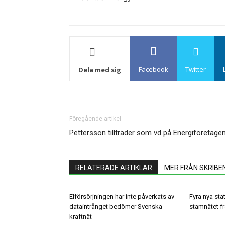
Facebook
Twitter
Dela med sig
Föregående artikel
Pettersson tillträder som vd på Energiföretage
RELATERADE ARTIKLAR
MER FRÅN SKRIBE
Elförsörjningen har inte påverkats av
Fyra nya stat
dataintrånget bedömer Svenska
stamnätet frå
kraftnät