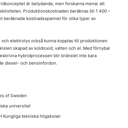
f
ybridkonceptet är betydande, men forskarna menar att
k
ktiviteten. Produktionskostnaden beräknas bli 1 400 –
det beräknade kostnadsspannet för olika typer av
 och elektrolys också kunna kopplas till produktionen
E
änslen skapad av koldioxid, vatten och el. Med förnybar
u
 beskrivna hybridprocessen blir bränslet inte bara
N
nde diesel- och bensinfordon.
en
f
f
tes of Sweden
ska universitet
H Kungliga tekniska högskolan
N