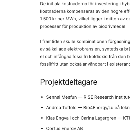
De initiala kostnaderna för investering i h
kostnaderna kompenseras av den högre effe
1 500 kr per MWh, vilket ligger i mitten av 
processer för produktion av biodrivmedel.
I framtiden skulle kombinationen förgasning
av så kallade elektrobränslen, syntetiska br
el och infångad fossilfri koldioxid från den
fossilfritt utan också användbart i existera
Projektdeltagare
Sennai Mesfun — RISE Research Institu
Andrea Toffolo — Bio4Energy/Luleå tekni
Klas Engvall och Carina Lagergren — KT
Cortus Energy AB