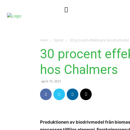
Nyheter
Kontakta oss
Hem
Nyhet
30 procent effektivare biodrivmedel
30 procent effe
hos Chalmers
april 13, 2021
Produktionen av biodrivmedel från biomassa
processen tillförs elenergi. Forskningsresu