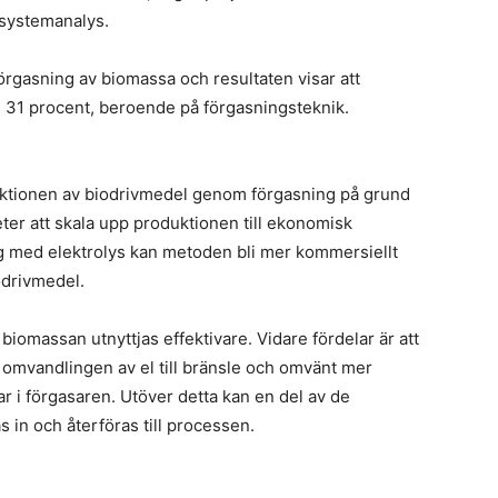
n
s
 systemanalys.
til
s
St
 förgasning av biomassa och resultaten visar att
L
h 31 procent, beroende på förgasningsteknik.
pr
i
n
produktionen av biodrivmedel genom förgasning på grund
m
er att skala upp produktionen till ekonomisk
h
 med elektrolys kan metoden bli mer kommersiellt
i
odrivmedel.
s
S
 biomassan utnyttjas effektivare. Vidare fördelar är att
i
 omvandlingen av el till bränsle och omvänt mer
r i förgasaren. Utöver detta kan en del av de
E
 in och återföras till processen.
s
u
a