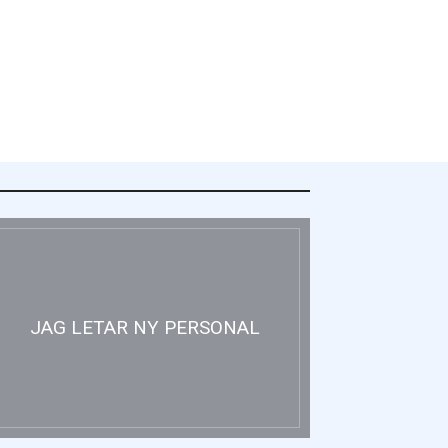
nligt Ellevio: Effekttariffer
ntäktsneutralt
JAG LETAR NY PERSONAL