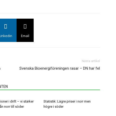
S
e
i
E
–
Linkedin
Email
EI
u
Nästa artikel
n
Svenska Bioenergiföreningen rasar – DN har fel
S
u
NTEN
E
ry
if
ioner i drift – vi stärker
Statistik: Lägre priser i norr men
n norr till söder
högre i söder
S
b