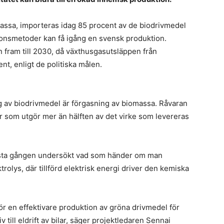
b
S
omassa, importeras idag 85 procent av de biodrivmedel
k
ionsmetoder kan få igång en svensk produktion.
n fram till 2030, då växthusgasutsläppen från
E
t, enligt de politiska målen.
d
k
ng av biodrivmedel är förgasning av biomassa. Råvaran
F
n
er som utgör mer än hälften av det virke som levereras
s
i
dr
 första gången undersökt vad som händer om man
–
lys, där tillförd elektrisk energi driver den kemiska
vi
s
s
för en effektivare produktion av gröna drivmedel för
f
F
v till eldrift av bilar, säger projektledaren Sennai