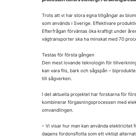
Trots att vi har stora egna tillgångar av bi
som används i Sverige. Effektivare produkt
Efterfrågan förväntas öka kraftigt under åre
vägtransporter ska ha minskat med 70 procen
Testas för första gången
Den mest lovande teknologin för tillverkni
kan vara flis, bark och sågspån – biprodukt
till sågverken.
I det aktuella projektet har forskarna för
kombinerar förgasningsprocessen med elektro
omvandlingen.
– Vi visar hur man kan använda elektricitet 
dagens fordonsflotta som ett viktigt alternati