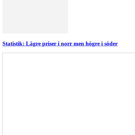
Statistik: Lägre priser i norr men högre i söder
Elförsörjningen
har
inte
påverkats
av
dataintrånget
bedömer
Svenska
kraftnät