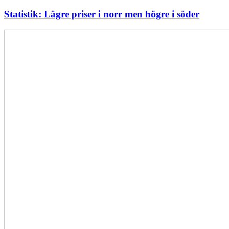
Statistik: Lägre priser i norr men högre i söder
Energimyndigheten
stärker
utvecklingen
av
framtidens
kärnkraft