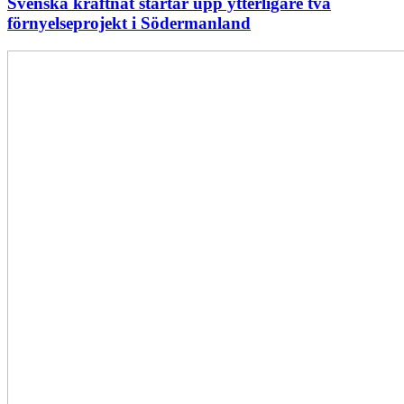
Svenska kraftnät startar upp ytterligare två
förnyelseprojekt i Södermanland
Enligt
Ellevio:
Effekttariffer
intäktsneutralt