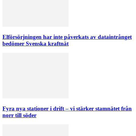
Elförsörjningen har inte påverkats av dataintrånget
bedömer Svenska kraftnät
Fyra nya stationer i drift – vi stärker stamnätet från
norr till söder