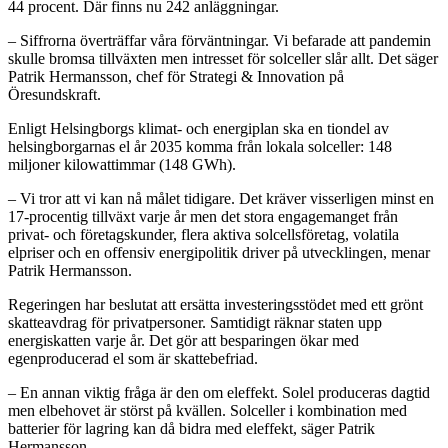
44 procent. Där finns nu 242 anläggningar.
– Siffrorna överträffar våra förväntningar. Vi befarade att pandemin
skulle bromsa tillväxten men intresset för solceller slår allt. Det säger
Patrik Hermansson, chef för Strategi & Innovation på
Öresundskraft.
Enligt Helsingborgs klimat- och energiplan ska en tiondel av
helsingborgarnas el år 2035 komma från lokala solceller: 148
miljoner kilowattimmar (148 GWh).
– Vi tror att vi kan nå målet tidigare. Det kräver visserligen minst en
17-procentig tillväxt varje år men det stora engagemanget från
privat- och företagskunder, flera aktiva solcellsföretag, volatila
elpriser och en offensiv energipolitik driver på utvecklingen, menar
Patrik Hermansson.
Regeringen har beslutat att ersätta investeringsstödet med ett grönt
skatteavdrag för privatpersoner. Samtidigt räknar staten upp
energiskatten varje år. Det gör att besparingen ökar med
egenproducerad el som är skattebefriad.
– En annan viktig fråga är den om eleffekt. Solel produceras dagtid
men elbehovet är störst på kvällen. Solceller i kombination med
batterier för lagring kan då bidra med eleffekt, säger Patrik
Hermansson.