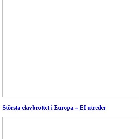
Största elavbrottet i Europa – EI utreder
Energiföretagen
ryter
ifrån:
Sverige