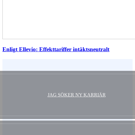
Enligt Ellevio: Effekttariffer intäktsneutralt
Vem är du ?
JAG SÖKER NY KARRIÄR