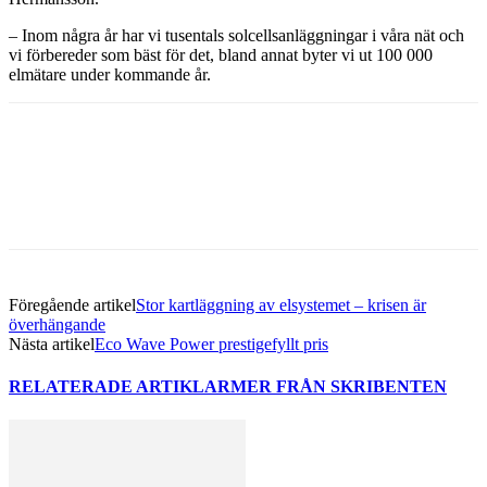
­– Inom några år har vi tusentals solcellsanläggningar i våra nät och
vi förbereder som bäst för det, bland annat byter vi ut 100 000
elmätare under kommande år.
Facebook
Twitter
Linkedin
Email
Föregående artikel
Stor kartläggning av elsystemet – krisen är
överhängande
Nästa artikel
Eco Wave Power prestigefyllt pris
RELATERADE ARTIKLAR
MER FRÅN SKRIBENTEN