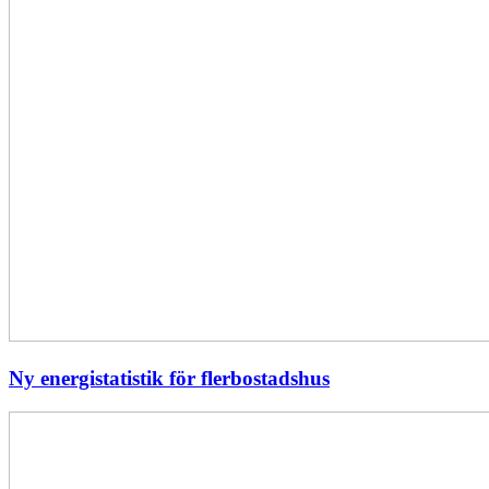
Ny energistatistik för flerbostadshus
Största
elavbrottet
i
Europa